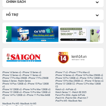
CHÍNH SÁCH
HỖ TRỢ
iPhone 14 Series cũ
-
iPhone 13 Series cũ
iPhone 17 cũ
-
iPhone 17 Pro Max cũ
iPhone 12 Series cũ
-
iPhone 11 Series cũ
iPhone 16 Series cũ
-
iPhone 16 Pro Max 256GB cũ
iPhone 17 Pro Max 256GB
-
iPhone 17 Pro 256GB
iPhone 16 Pro 128GB cũ
-
iPhone 15 Pro 128GB cũ
Galaxy A Series
-
Redmi Series
iPhone 15 Pro Max 256GB cũ
-
iPhone 15 Series cũ
iPhone 16 Plus 128GB cũ
-
iPhone 15 Plus 128GB
iPhone 13 128GB Cũ
-
iPhone 12 Pro Max 128GB
cũ
Cũ
iPhone 16 128GB cũ
-
iPhone 14 Pro Max 128GB cũ
Watch cũ
-
AirPods cũ
iPhone 15 128GB cũ
-
iPhone 13 Pro Max 128GB cũ
Watch Series 11
-
Watch SE 2025
iPhone 14 Pro 128GB cũ
-
iPhone 11 Pro Max 64GB
Pencil Pro 2024
-
Apple AirPods
cũ
iPad A16
-
iPad Air M4
-
iPad mini 7
iPad Pro M5
-
MacBook Neo
MacBook Pro M5
-
MacBook Air M5