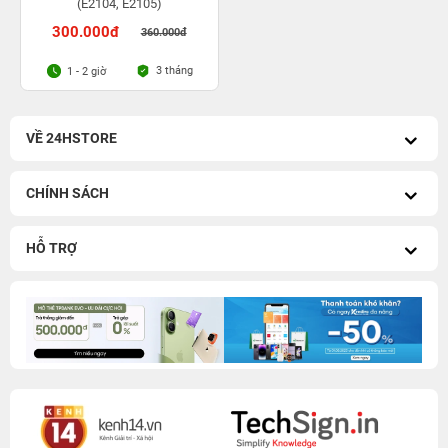
(E2104, E2105)
300.000đ
360.000đ
3 tháng
1 - 2 giờ
VỀ 24HSTORE
CHÍNH SÁCH
HỖ TRỢ