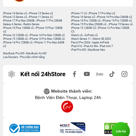
iPhone 14 Series cũ
-
iPhone 13 Series cũ
iPhone 17 cũ
-
iPhone 17 Pro Max cũ
iPhone 12 Series cũ
-
iPhone 11 Series cũ
iPhone 16 Series cũ
-
iPhone 16 Pro Max 256GB cũ
iPhone 17 Pro Max 256GB
-
iPhone 17 Pro 256GB
iPhone 16 Pro 128GB cũ
-
iPhone 15 Pro 128GB cũ
Galaxy A Series
-
Redmi Series
iPhone 15 Pro Max 256GB cũ
-
iPhone 15 Series cũ
iPhone 16 Plus 128GB cũ
-
iPhone 15 Plus 128GB
iPhone 13 128GB Cũ
-
iPhone 12 Pro Max 128GB
cũ
Cũ
iPhone 16 128GB cũ
-
iPhone 14 Pro Max 128GB cũ
Watch cũ
-
AirPods cũ
iPhone 15 128GB cũ
-
iPhone 13 Pro Max 128GB cũ
Watch Series 11
-
Watch SE 2025
iPhone 14 Pro 128GB cũ
-
iPhone 11 Pro Max 64GB
Pencil Pro 2024
-
Apple AirPods
cũ
iPad A16
-
iPad Air M4
-
iPad mini 7
iPad Pro M5
-
MacBook Neo
MacBook Pro M5
-
MacBook Air M5
Loa Sounarc
-
Phụ kiện chính hãng
Kết nối 24hStore
Website thành viên:
Bệnh Viện Điện Thoại, Laptop 24h
Liên hệ