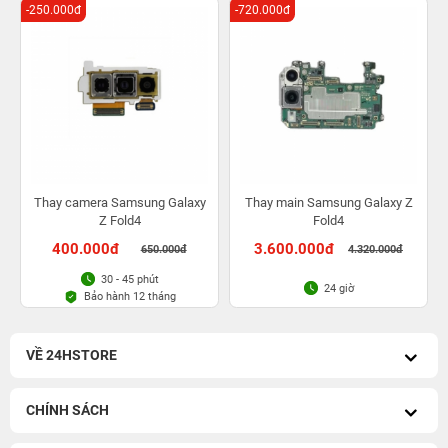
-250.000đ
-720.000đ
Thay camera Samsung Galaxy
Thay main Samsung Galaxy Z
Z Fold4
Fold4
400.000đ
3.600.000đ
650.000đ
4.320.000đ
30 - 45 phút
24 giờ
Bảo hành 12 tháng
VỀ 24HSTORE
CHÍNH SÁCH