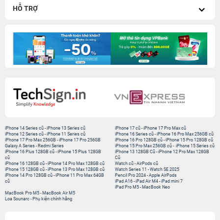
HỖ TRỢ
iPhone 14 Series cũ
-
iPhone 13 Series cũ
iPhone 17 cũ
-
iPhone 17 Pro Max cũ
iPhone 12 Series cũ
-
iPhone 11 Series cũ
iPhone 16 Series cũ
-
iPhone 16 Pro Max 256GB cũ
iPhone 17 Pro Max 256GB
-
iPhone 17 Pro 256GB
iPhone 16 Pro 128GB cũ
-
iPhone 15 Pro 128GB cũ
Galaxy A Series
-
Redmi Series
iPhone 15 Pro Max 256GB cũ
-
iPhone 15 Series cũ
iPhone 16 Plus 128GB cũ
-
iPhone 15 Plus 128GB
iPhone 13 128GB Cũ
-
iPhone 12 Pro Max 128GB
cũ
Cũ
iPhone 16 128GB cũ
-
iPhone 14 Pro Max 128GB cũ
Watch cũ
-
AirPods cũ
iPhone 15 128GB cũ
-
iPhone 13 Pro Max 128GB cũ
Watch Series 11
-
Watch SE 2025
iPhone 14 Pro 128GB cũ
-
iPhone 11 Pro Max 64GB
Pencil Pro 2024
-
Apple AirPods
cũ
iPad A16
-
iPad Air M4
-
iPad mini 7
iPad Pro M5
-
MacBook Neo
MacBook Pro M5
-
MacBook Air M5
Loa Sounarc
-
Phụ kiện chính hãng