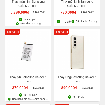
Thay màn hình Samsung
Thay mặt kính Samsung
Galaxy Z Fold4
Galaxy Z Fold4
3.290.000đ
770.000đ
3.700.000đ
1.100.000đ
60 - 90 phút
Bảo hành 12 tháng
1 - 2 giờ
Bảo hành 6 tháng
-180.000đ
-150.000đ
Thay pin Samsung Galaxy Z
Thay lưng Samsung Galaxy Z
Fold4
Fold4
370.000đ
800.000đ
550.000đ
950.000đ
30 - 45 phút
30 - 45 phút
Bảo hành pin phù, chức năng 6
tháng