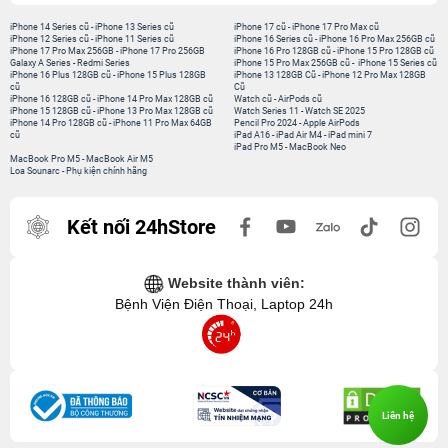
iPhone 14 Series cũ
-
iPhone 13 Series cũ
iPhone 17 cũ
-
iPhone 17 Pro Max cũ
iPhone 12 Series cũ
-
iPhone 11 Series cũ
iPhone 16 Series cũ
-
iPhone 16 Pro Max 256GB cũ
iPhone 17 Pro Max 256GB
-
iPhone 17 Pro 256GB
iPhone 16 Pro 128GB cũ
-
iPhone 15 Pro 128GB cũ
Galaxy A Series
-
Redmi Series
iPhone 15 Pro Max 256GB cũ
-
iPhone 15 Series cũ
iPhone 16 Plus 128GB cũ
-
iPhone 15 Plus 128GB
iPhone 13 128GB Cũ
-
iPhone 12 Pro Max 128GB
cũ
Cũ
iPhone 16 128GB cũ
-
iPhone 14 Pro Max 128GB cũ
Watch cũ
-
AirPods cũ
iPhone 15 128GB cũ
-
iPhone 13 Pro Max 128GB cũ
Watch Series 11
-
Watch SE 2025
iPhone 14 Pro 128GB cũ
-
iPhone 11 Pro Max 64GB
Pencil Pro 2024
-
Apple AirPods
cũ
iPad A16
-
iPad Air M4
-
iPad mini 7
iPad Pro M5
-
MacBook Neo
MacBook Pro M5
-
MacBook Air M5
Loa Sounarc
-
Phụ kiện chính hãng
Kết nối 24hStore
Website thành viên:
Bệnh Viện Điện Thoại, Laptop 24h
Liên hệ