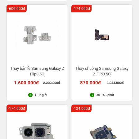
-600.000đ
-174.000đ
Thay bản lề Samsung Galaxy Z
Thay chuông Samsung Galaxy
Flip3 5G
Z Flip3 5G
1.600.000đ
870.000đ
2.200.000đ
1.044.000đ
1 - 2 giờ
30 - 45 phút
-174.000đ
-134.000đ