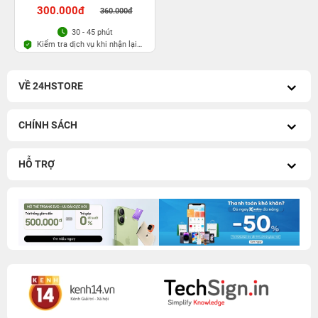
300.000đ
360.000đ
30 - 45 phút
Kiểm tra dịch vụ khi nhận lại
máy
VỀ 24HSTORE
CHÍNH SÁCH
HỖ TRỢ