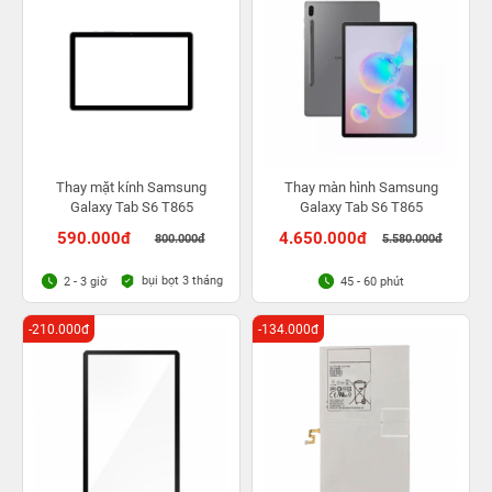
Thay mặt kính Samsung
Thay màn hình Samsung
Galaxy Tab S6 T865
Galaxy Tab S6 T865
590.000đ
4.650.000đ
800.000đ
5.580.000đ
bụi bọt 3 tháng
2 - 3 giờ
45 - 60 phút
-210.000đ
-134.000đ