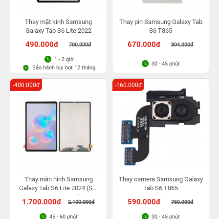
Thay mặt kính Samsung
Thay pin Samsung Galaxy Tab
Galaxy Tab S6 Lite 2022
S6 T865
490.000đ
670.000đ
700.000đ
804.000đ
1 - 2 giờ
30 - 45 phút
Bảo hành bụi bọt 12 tháng
-400.000đ
-160.000đ
Thay màn hình Samsung
Thay camera Samsung Galaxy
Galaxy Tab S6 Lite 2024 (SM
Tab S6 T865
P620, SM P625)
1.700.000đ
590.000đ
2.100.000đ
750.000đ
45 - 60 phút
30 - 45 phút