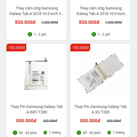
Thay cảm ứng Samsung
Thay cảm ứng Samsung
Galaxy Tab A 2018 10.5 inch 3G
Galaxy Tab A 2018 10.5 inch
T595
WiFi T590
850.000đ
850.000đ
1.020.000đ
1.020.000đ
1 - 2 giờ
1 - 2 giờ
-150.000đ
-150.000đ
Thay Pin Samsung Galaxy Tab
Thay Pin Samsung Galaxy Tab
A WiFi T280
A 3G T285
500.000đ
500.000đ
650.000đ
650.000đ
1 tháng
1 tháng
30 - 45 phút
30 - 45 phút