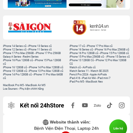
iPhone 14 Series cũ
-
iPhone 13 Series cũ
iPhone 17 cũ
-
iPhone 17 Pro Max cũ
iPhone 12 Series cũ
-
iPhone 11 Series cũ
iPhone 16 Series cũ
-
iPhone 16 Pro Max 256GB cũ
iPhone 17 Pro Max 256GB
-
iPhone 17 Pro 256GB
iPhone 16 Pro 128GB cũ
-
iPhone 15 Pro 128GB cũ
Galaxy A Series
-
Redmi Series
iPhone 15 Pro Max 256GB cũ
-
iPhone 15 Series cũ
iPhone 16 Plus 128GB cũ
-
iPhone 15 Plus 128GB
iPhone 13 128GB Cũ
-
iPhone 12 Pro Max 128GB
cũ
Cũ
iPhone 16 128GB cũ
-
iPhone 14 Pro Max 128GB cũ
Watch cũ
-
AirPods cũ
iPhone 15 128GB cũ
-
iPhone 13 Pro Max 128GB cũ
Watch Series 11
-
Watch SE 2025
iPhone 14 Pro 128GB cũ
-
iPhone 11 Pro Max 64GB
Pencil Pro 2024
-
Apple AirPods
cũ
iPad A16
-
iPad Air M4
-
iPad mini 7
iPad Pro M5
-
MacBook Neo
MacBook Pro M5
-
MacBook Air M5
Loa Sounarc
-
Phụ kiện chính hãng
Kết nối 24hStore
Website thành viên:
Bệnh Viện Điện Thoại, Laptop 24h
Liên hệ