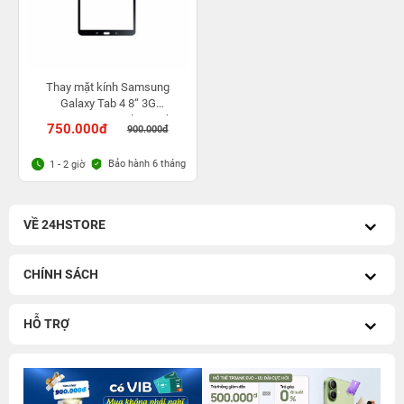
Thay mặt kính Samsung
Galaxy Tab 4 8“ 3G
T331/Samsung Galaxy Tab 4
750.000đ
900.000đ
8” WiFi T330
Bảo hành 6 tháng
1 - 2 giờ
VỀ 24HSTORE
CHÍNH SÁCH
HỖ TRỢ