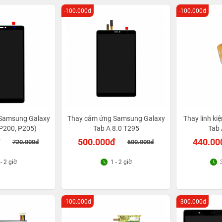
-100.000đ
-100.000đ
Samsung Galaxy
Thay cảm ứng Samsung Galaxy
Thay linh k
(P200, P205)
Tab A 8.0 T295
Tab 
đ
500.000đ
440.00
720.000đ
600.000đ
 - 2 giờ
1 - 2 giờ
-100.000đ
-300.000đ