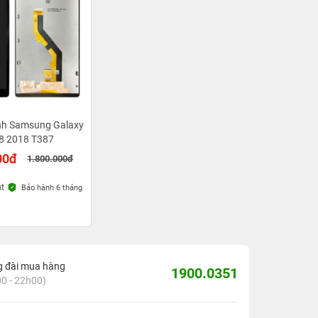
nh Samsung Galaxy
 8 2018 T387
00đ
1.800.000đ
út
Bảo hành 6 tháng
g đài mua hàng
1900.0351
0 - 22h00)