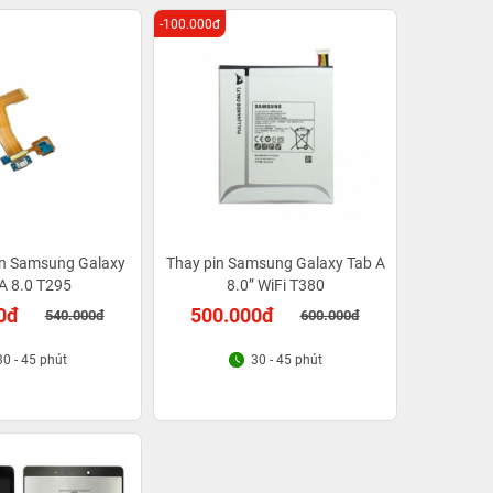
-100.000đ
iện Samsung Galaxy
Thay pin Samsung Galaxy Tab A
A 8.0 T295
8.0” WiFi T380
0đ
500.000đ
540.000đ
600.000đ
30 - 45 phút
30 - 45 phút