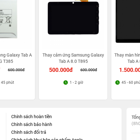
ng Galaxy Tab A
Thay cảm ứng Samsung Galaxy
Thay màn hì
3G T385
Tab A 8.0 T895
Tab A
đ
500.000đ
1.500.0
600.000đ
600.000đ
- 45 phút
1 - 2 giờ
45 - 60 ph
Chính sách hoàn tiền
Tổn
(8h0
Chính sách bảo hành
Chính sách đổi trả