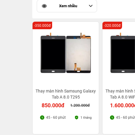
Xem nhiều
-350.000đ
-320.000đ
Thay màn hình Samsung Galaxy
Thay màn hình
Tab A 8.0 T295
Tab A 8.0 WiF
850.000đ
1.600.000
1.200.000đ
45 - 60 phút
45 - 60 phú
1 tháng