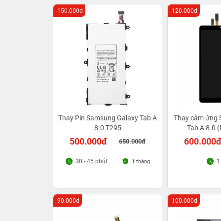
-150.000đ
-120.000đ
Thay Pin Samsung Galaxy Tab A
Thay cảm ứng 
8.0 T295
Tab A 8.0 
500.000đ
600.000
650.000đ
30 - 45 phút
1
1 tháng
-90.000đ
-100.000đ