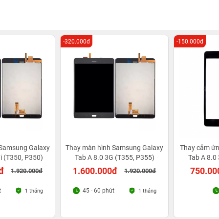
-320.000đ
-150.000đ
 Samsung Galaxy
Thay màn hình Samsung Galaxy
Thay cảm ứn
i (T350, P350)
Tab A 8.0 3G (T355, P355)
Tab A 8.0
đ
1.600.000đ
750.00
1.920.000đ
1.920.000đ
t
45 - 60 phút
1 tháng
1 tháng