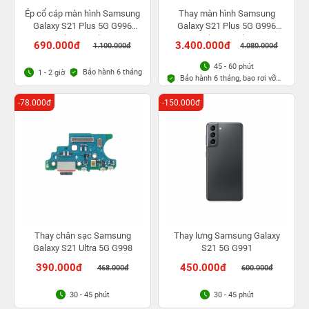
Ép cổ cáp màn hình Samsung
Thay màn hình Samsung
Galaxy S21 Plus 5G G996
Galaxy S21 Plus 5G G996
(S21+ 5G)
(S21+ 5G)
690.000đ
3.400.000đ
1.100.000đ
4.080.000đ
45 - 60 phút
Bảo hành 6 tháng
1 - 2 giờ
Bảo hành 6 tháng, bao rơi vỡ
kính
-78.000đ
-150.000đ
Thay chân sạc Samsung
Thay lưng Samsung Galaxy
Galaxy S21 Ultra 5G G998
S21 5G G991
390.000đ
450.000đ
468.000đ
600.000đ
30 - 45 phút
30 - 45 phút