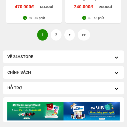
G998
470.000đ
240.000đ
564.000đ
288.000đ
30 - 45 phút
30 - 45 phút
1
2
>
>>
VỀ 24HSTORE
CHÍNH SÁCH
HỖ TRỢ