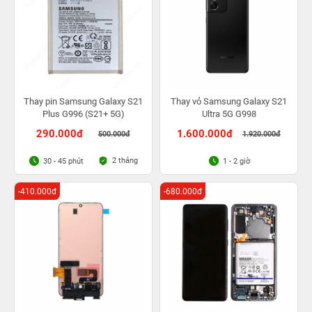
Thay pin Samsung Galaxy S21
Thay vỏ Samsung Galaxy S21
Plus G996 (S21+ 5G)
Ultra 5G G998
290.000đ
1.600.000đ
500.000đ
1.920.000đ
2 tháng
30 - 45 phút
1 - 2 giờ
-410.000đ
-680.000đ