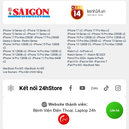
iPhone 14 Series cũ
-
iPhone 13 Series cũ
iPhone 17 cũ
-
iPhone 17 Pro Max cũ
iPhone 12 Series cũ
-
iPhone 11 Series cũ
iPhone 16 Series cũ
-
iPhone 16 Pro Max 256GB cũ
iPhone 17 Pro Max 256GB
-
iPhone 17 Pro 256GB
iPhone 16 Pro 128GB cũ
-
iPhone 15 Pro 128GB cũ
Galaxy A Series
-
Redmi Series
iPhone 15 Pro Max 256GB cũ
-
iPhone 15 Series cũ
iPhone 16 Plus 128GB cũ
-
iPhone 15 Plus 128GB
iPhone 13 128GB Cũ
-
iPhone 12 Pro Max 128GB
cũ
Cũ
iPhone 16 128GB cũ
-
iPhone 14 Pro Max 128GB cũ
Watch cũ
-
AirPods cũ
iPhone 15 128GB cũ
-
iPhone 13 Pro Max 128GB cũ
Watch Series 11
-
Watch SE 2025
iPhone 14 Pro 128GB cũ
-
iPhone 11 Pro Max 64GB
Pencil Pro 2024
-
Apple AirPods
cũ
iPad A16
-
iPad Air M4
-
iPad mini 7
iPad Pro M5
-
MacBook Neo
MacBook Pro M5
-
MacBook Air M5
Loa Sounarc
-
Phụ kiện chính hãng
Kết nối 24hStore
Website thành viên:
Bệnh Viện Điện Thoại, Laptop 24h
Liên hệ