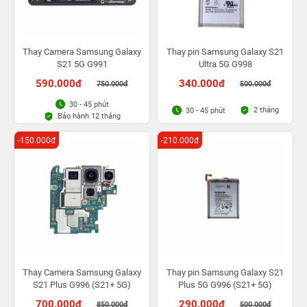
Thay Camera Samsung Galaxy
Thay pin Samsung Galaxy S21
S21 5G G991
Ultra 5G G998
590.000đ
340.000đ
750.000đ
500.000đ
30 - 45 phút
2 tháng
30 - 45 phút
Bảo hành 12 tháng
-150.000đ
-210.000đ
Thay Camera Samsung Galaxy
Thay pin Samsung Galaxy S21
S21 Plus G996 (S21+ 5G)
Plus 5G G996 (S21+ 5G)
700.000đ
290.000đ
850.000đ
500.000đ