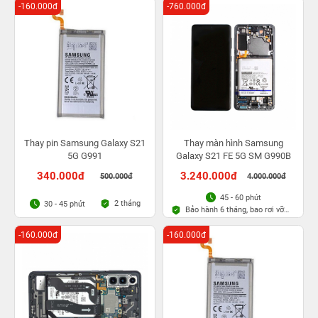
-160.000đ
-760.000đ
Thay pin Samsung Galaxy S21
Thay màn hình Samsung
5G G991
Galaxy S21 FE 5G SM G990B
340.000đ
3.240.000đ
500.000đ
4.000.000đ
45 - 60 phút
2 tháng
30 - 45 phút
Bảo hành 6 tháng, bao rơi vỡ
kính
-160.000đ
-160.000đ