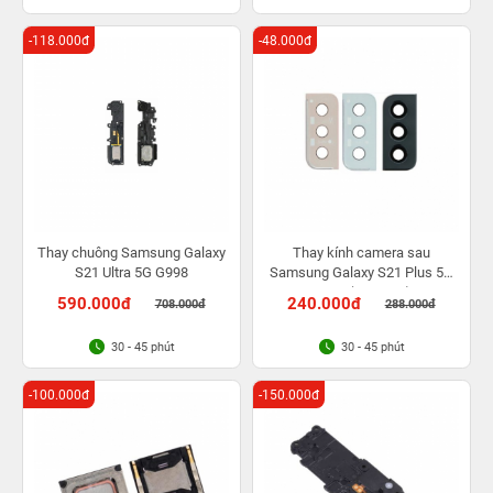
-118.000đ
-48.000đ
Thay chuông Samsung Galaxy
Thay kính camera sau
S21 Ultra 5G G998
Samsung Galaxy S21 Plus 5G
G996 (S21+ 5G)
590.000đ
240.000đ
708.000đ
288.000đ
30 - 45 phút
30 - 45 phút
-100.000đ
-150.000đ