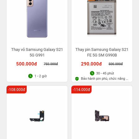
Thay vỏ Samsung Galaxy S21
Thay pin Samsung Galaxy S21
5G G991
FE 5G SM G990B
500.000đ
290.000đ
750.000đ
500.000đ
30 - 45 phút
1 - 2 giờ
Bảo hành pin phù, chức năng 6
tháng
-108.000đ
-114.000đ