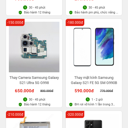
30 - 45 phút
30 - 45 phút
Bảo hành 12 tháng
Bảo hành pin phù, chức năng 6
tháng
-150.000đ
-180.000đ
Thay Camera Samsung Galaxy
Thay mặt kính Samsung
S21 Ultra 5G G998
Galaxy S21 FE 5G SM G990B
650.000đ
590.000đ
800.000đ
770.000đ
30 - 45 phút
1 - 2 giờ
Bảo hành 12 tháng
BH rơi vỡ kính 1 lần trong 3
tháng
-210.000đ
-320.000đ