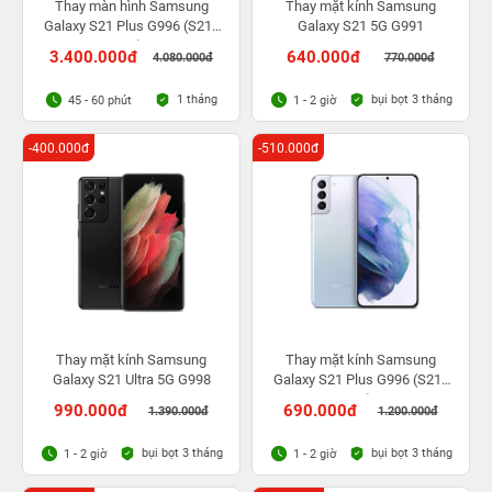
Thay màn hình Samsung
Thay mặt kính Samsung
Galaxy S21 Plus G996 (S21+
Galaxy S21 5G G991
5G)
3.400.000đ
640.000đ
4.080.000đ
770.000đ
1 tháng
bụi bọt 3 tháng
45 - 60 phút
1 - 2 giờ
-400.000đ
-510.000đ
Thay mặt kính Samsung
Thay mặt kính Samsung
Galaxy S21 Ultra 5G G998
Galaxy S21 Plus G996 (S21+
5G)
990.000đ
690.000đ
1.390.000đ
1.200.000đ
bụi bọt 3 tháng
bụi bọt 3 tháng
1 - 2 giờ
1 - 2 giờ