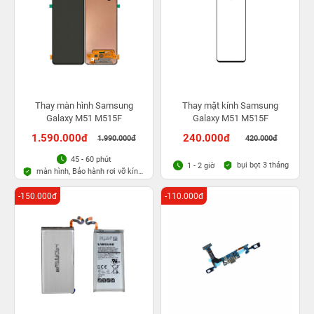
Thay màn hình Samsung
Thay mặt kính Samsung
Galaxy M51 M515F
Galaxy M51 M515F
1.590.000đ
240.000đ
1.990.000đ
420.000đ
45 - 60 phút
bụi bọt 3 tháng
1 - 2 giờ
màn hình, Bảo hành rơi vỡ kính
1 lần trong 3 tháng
-150.000đ
-110.000đ