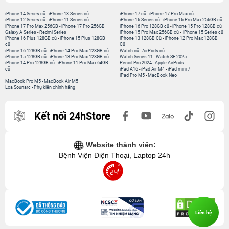
iPhone 14 Series cũ
-
iPhone 13 Series cũ
iPhone 17 cũ
-
iPhone 17 Pro Max cũ
iPhone 12 Series cũ
-
iPhone 11 Series cũ
iPhone 16 Series cũ
-
iPhone 16 Pro Max 256GB cũ
iPhone 17 Pro Max 256GB
-
iPhone 17 Pro 256GB
iPhone 16 Pro 128GB cũ
-
iPhone 15 Pro 128GB cũ
Galaxy A Series
-
Redmi Series
iPhone 15 Pro Max 256GB cũ
-
iPhone 15 Series cũ
iPhone 16 Plus 128GB cũ
-
iPhone 15 Plus 128GB
iPhone 13 128GB Cũ
-
iPhone 12 Pro Max 128GB
cũ
Cũ
iPhone 16 128GB cũ
-
iPhone 14 Pro Max 128GB cũ
Watch cũ
-
AirPods cũ
iPhone 15 128GB cũ
-
iPhone 13 Pro Max 128GB cũ
Watch Series 11
-
Watch SE 2025
iPhone 14 Pro 128GB cũ
-
iPhone 11 Pro Max 64GB
Pencil Pro 2024
-
Apple AirPods
cũ
iPad A16
-
iPad Air M4
-
iPad mini 7
iPad Pro M5
-
MacBook Neo
MacBook Pro M5
-
MacBook Air M5
Loa Sounarc
-
Phụ kiện chính hãng
Kết nối 24hStore
Website thành viên:
Bệnh Viện Điện Thoại, Laptop 24h
Liên hệ