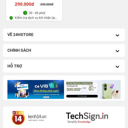
290.000đ
340.000đ
30 - 45 phút
Kiểm tra dịch vụ khi nhận lại
máy
VỀ 24HSTORE
CHÍNH SÁCH
HỖ TRỢ