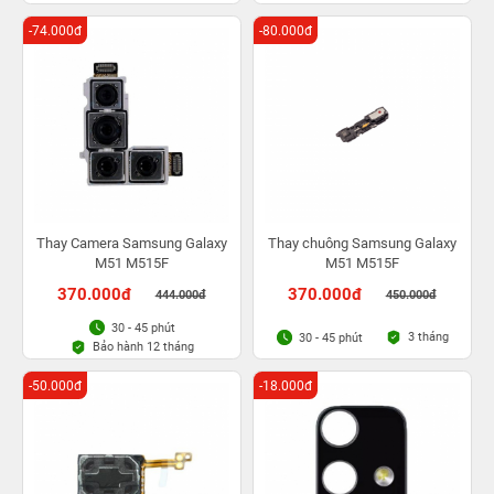
-74.000đ
-80.000đ
Thay Camera Samsung Galaxy
Thay chuông Samsung Galaxy
M51 M515F
M51 M515F
370.000đ
370.000đ
444.000đ
450.000đ
30 - 45 phút
3 tháng
30 - 45 phút
Bảo hành 12 tháng
-50.000đ
-18.000đ