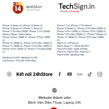
iPhone 14 Series cũ
-
iPhone 13 Series cũ
iPhone 17 cũ
-
iPhone 17 Pro Max cũ
iPhone 12 Series cũ
-
iPhone 11 Series cũ
iPhone 16 Series cũ
-
iPhone 16 Pro Max 256GB cũ
iPhone 17 Pro Max 256GB
-
iPhone 17 Pro 256GB
iPhone 16 Pro 128GB cũ
-
iPhone 15 Pro 128GB cũ
Galaxy A Series
-
Redmi Series
iPhone 15 Pro Max 256GB cũ
-
iPhone 15 Series cũ
iPhone 16 Plus 128GB cũ
-
iPhone 15 Plus 128GB
iPhone 13 128GB Cũ
-
iPhone 12 Pro Max 128GB
cũ
Cũ
iPhone 16 128GB cũ
-
iPhone 14 Pro Max 128GB cũ
Watch cũ
-
AirPods cũ
iPhone 15 128GB cũ
-
iPhone 13 Pro Max 128GB cũ
Watch Series 11
-
Watch SE 2025
iPhone 14 Pro 128GB cũ
-
iPhone 11 Pro Max 64GB
Pencil Pro 2024
-
Apple AirPods
cũ
iPad A16
-
iPad Air M4
-
iPad mini 7
iPad Pro M5
-
MacBook Neo
MacBook Pro M5
-
MacBook Air M5
Loa Sounarc
-
Phụ kiện chính hãng
Kết nối 24hStore
Website thành viên:
Bệnh Viện Điện Thoại, Laptop 24h