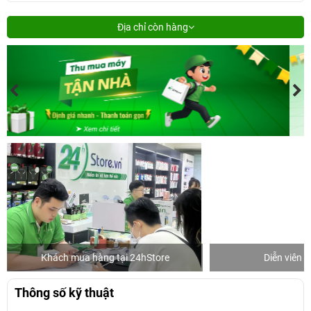
Địa chỉ còn hàng
Khách mua hàng tại 24hStore
Diễn viên 
Thông số kỹ thuật