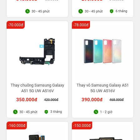
6 tháng
30 - 45 phút
30 - 45 phút
-70.000đ
-78.000đ
Thay chuông Samsung Galaxy
Thay vỏ Samsung Galaxy A51
A51 5G UW A516V
5G UW A516V
350.000đ
390.000đ
420.000đ
468.000đ
3 tháng
30 - 45 phút
1 - 2 giờ
-160.000đ
-150.000đ