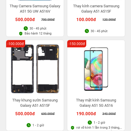
Thay Camera Samsung Galaxy
Thay kính camera Samsung
A51 5G UW A516V
Galaxy A51 A515F
500.000đ
100.000đ
700.000đ
120.000đ
30 - 45 phút
30 - 45 phút
Bảo hành 12 tháng
-100.000đ
-150.000đ
Thay khung sườn Samsung
Thay mặt kính Samsung
Galaxy A51 A515F
Galaxy A51 5G A516
500.000đ
190.000đ
600.000đ
340.000đ
1 - 2 giờ
1 - 2 giờ
rơi vỡ kính 1 lần trong 3 tháng,