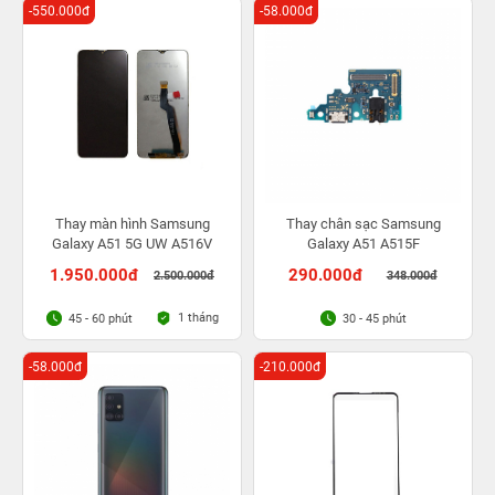
-550.000đ
-58.000đ
Thay màn hình Samsung
Thay chân sạc Samsung
Galaxy A51 5G UW A516V
Galaxy A51 A515F
1.950.000đ
290.000đ
2.500.000đ
348.000đ
1 tháng
45 - 60 phút
30 - 45 phút
-58.000đ
-210.000đ