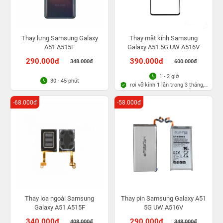
Thay lưng Samsung Galaxy
Thay mặt kính Samsung
A51 A515F
Galaxy A51 5G UW A516V
290.000đ
390.000đ
348.000đ
600.000đ
1 - 2 giờ
30 - 45 phút
rơi vỡ kính 1 lần trong 3 tháng,
Bảo hành bụi bọt vĩnh viễn
-68.000đ
-58.000đ
Thay loa ngoài Samsung
Thay pin Samsung Galaxy A51
Galaxy A51 A515F
5G UW A516V
340.000đ
290.000đ
408.000đ
348.000đ