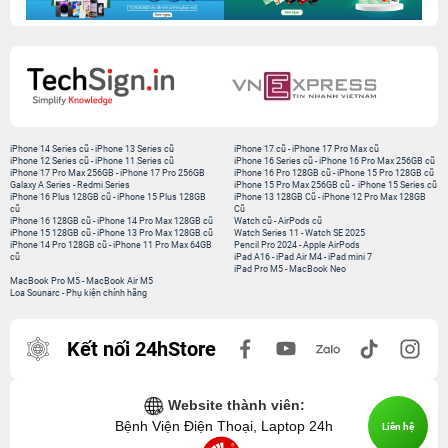
iPhone 14 Series cũ
-
iPhone 13 Series cũ
iPhone 17 cũ
-
iPhone 17 Pro Max cũ
iPhone 12 Series cũ
-
iPhone 11 Series cũ
iPhone 16 Series cũ
-
iPhone 16 Pro Max 256GB cũ
iPhone 17 Pro Max 256GB
-
iPhone 17 Pro 256GB
iPhone 16 Pro 128GB cũ
-
iPhone 15 Pro 128GB cũ
Galaxy A Series
-
Redmi Series
iPhone 15 Pro Max 256GB cũ
-
iPhone 15 Series cũ
iPhone 16 Plus 128GB cũ
-
iPhone 15 Plus 128GB
iPhone 13 128GB Cũ
-
iPhone 12 Pro Max 128GB
cũ
Cũ
iPhone 16 128GB cũ
-
iPhone 14 Pro Max 128GB cũ
Watch cũ
-
AirPods cũ
iPhone 15 128GB cũ
-
iPhone 13 Pro Max 128GB cũ
Watch Series 11
-
Watch SE 2025
iPhone 14 Pro 128GB cũ
-
iPhone 11 Pro Max 64GB
Pencil Pro 2024
-
Apple AirPods
cũ
iPad A16
-
iPad Air M4
-
iPad mini 7
iPad Pro M5
-
MacBook Neo
MacBook Pro M5
-
MacBook Air M5
Loa Sounarc
-
Phụ kiện chính hãng
Kết nối 24hStore
Website thành viên:
Bệnh Viện Điện Thoại, Laptop 24h
Liên hệ