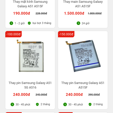
Thay mặt kính Samsung
Thay main Samsung Galaxy
Galaxy A51 A515F
A51 A515F
190.000đ
1.500.000đ
228.000đ
1.800.000đ
bụi bọt 3 tháng
1 - 2 giờ
24 giờ
-100.000đ
-150.000đ
Thay pin Samsung Galaxy A51
Thay pin Samsung Galaxy A51
5G A516
A515F
240.000đ
240.000đ
340.000đ
390.000đ
2 tháng
2 tháng
30 - 45 phút
30 - 45 phút