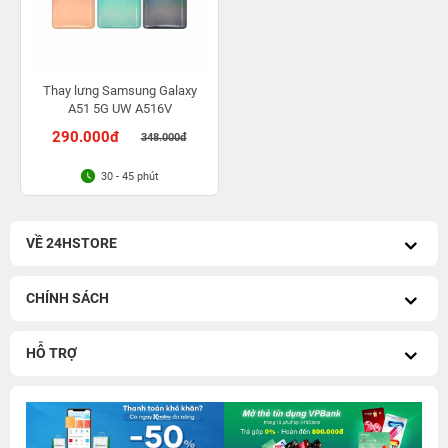
Thay lưng Samsung Galaxy
A51 5G UW A516V
290.000đ
348.000đ
30 - 45 phút
VỀ 24HSTORE
CHÍNH SÁCH
HỖ TRỢ