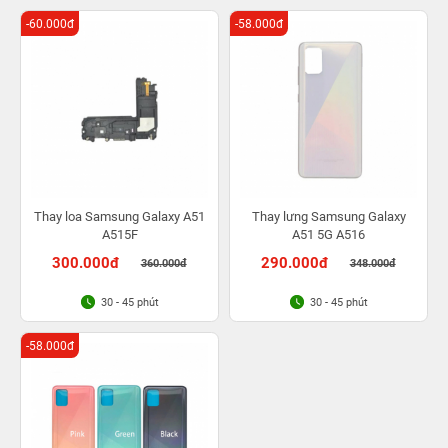
Bảo hành bụi bọt vĩnh viễn
-60.000đ
-58.000đ
Thay loa Samsung Galaxy A51
Thay lưng Samsung Galaxy
A515F
A51 5G A516
300.000đ
290.000đ
360.000đ
348.000đ
30 - 45 phút
30 - 45 phút
-58.000đ