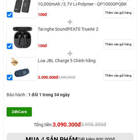
10,000mAh /3.7V Li-Polymer - QP10000PQBK
Thêm vào giỏ hàng
100đ
Tai nghe SoundPEATS TrueAir 2
Thêm vào giỏ hàng
100đ
Loa JBL Charge 5 Chính hãng
Thêm vào giỏ hàng
3.090.000đ
3.990.000đ
Bảo hành :
1 đổi 1 trong 34 ngày
24hCare
3.090.300đ
3.990.300đ
Tổng tiền:
MUA
4
SẢN PHẨM
Tiết kiệm 900.000đ