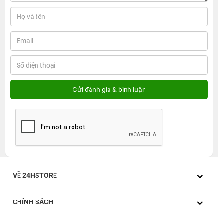
Samsung Galaxy A52 5G sở hữu thiết kế nguyên khối.
Máy có độ mỏng gây ấn tượng, nhưng vẫn đảm bảo và
cho người dùng cảm giác cầm tay thoải mái. Các góc bo
cạnh máy có độ cong nhẹ nhàng vừa tạo nên mềm mại,
vừa tạo nên tổng thể hài hòa và thanh lịch. Ngoài ra
chiếc smartphone còn có một sự thay đổi nhỏ là chính là
vị trí của cụm camera sau được đặt ở giữa thay vì ở góc
phải như thông thường.
Dòng Galaxy A52 này sẽ có các màu sắc thời trang và trẻ
trung không thua kém tiền nhiệm. Chiếc Smartphone này
có các màu sắc như Hồng, Xanh, Trắng, Đen… Không
chỉ vậy mặt lưng máy cũng có hiệu ứng chuyển màu nhẹ
nhàng để tạo thêm điểm nhấn.
VỀ 24HSTORE
Kích thước màn hình lớn, hình ảnh hiển thị sắc
nét
CHÍNH SÁCH
Phần camera trước của thiết bị được thiết kế khá đặc