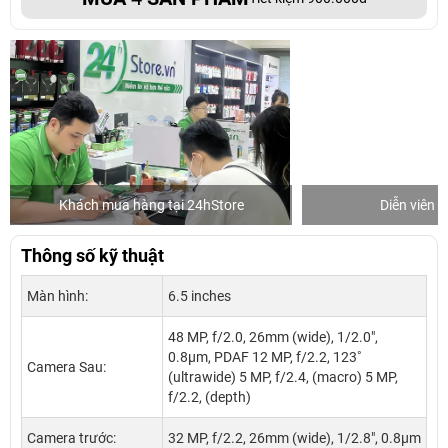
Khách mua hàng tại 24hStore
Diễn viên 
Thông số kỹ thuật
Màn hình:
6.5 inches
48 MP, f/2.0, 26mm (wide), 1/2.0",
0.8µm, PDAF 12 MP, f/2.2, 123˚
Camera Sau:
(ultrawide) 5 MP, f/2.4, (macro) 5 MP,
f/2.2, (depth)
Camera trước:
32 MP, f/2.2, 26mm (wide), 1/2.8", 0.8µm