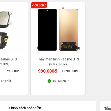
-400.000đ
Realme GT3
Thay màn hình Realme GT3
3709)
(RMX3709)
đ
990.000đ
790.000đ
1.390.000đ
- 45 phút
45 - 60 phút
Chính sách hoàn tiền
Tổn