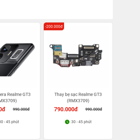
-200.000đ
era Realme GT3
Thay bẹ sạc Realme GT3
MX3709)
(RMX3709)
0đ
790.000đ
990.000đ
990.000đ
30 - 45 phút
30 - 45 phút