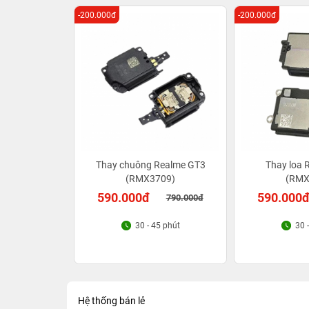
-200.000đ
-200.000đ
Thay chuông Realme GT3
Thay loa 
(RMX3709)
(RMX
590.000đ
590.000
790.000đ
30 - 45 phút
30 
Hệ thống bán lẻ