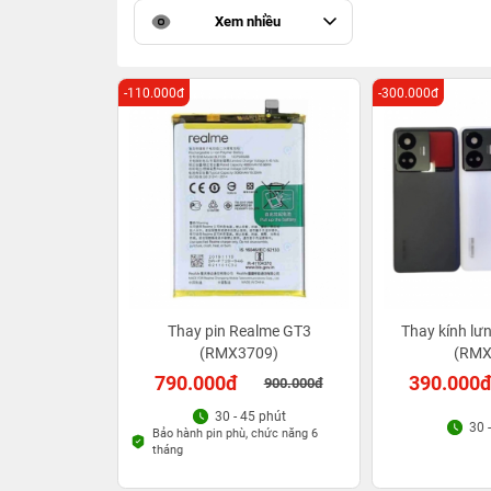
Xem nhiều
-110.000đ
-300.000đ
Thay pin Realme GT3
Thay kính lư
(RMX3709)
(RMX
790.000đ
390.000
900.000đ
30 - 45 phút
30 
Bảo hành pin phù, chức năng 6
tháng