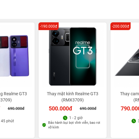
-190.000đ
-200.000đ
ng Realme GT3
Thay mặt kính Realme GT3
Thay cam
3709)
(RMX3709)
(R
đ
500.000đ
790.00
690.000đ
690.000đ
1 - 2 giờ
- 45 phút
Bảo hành bụi bọt vĩnh viễn, bao rơi
vỡ kính