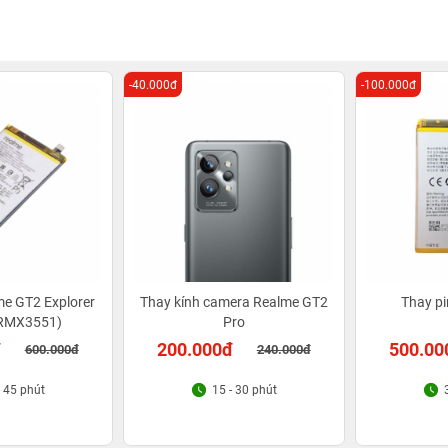
-40.000đ
-100.000đ
me GT2 Explorer
Thay kính camera Realme GT2
Thay p
(RMX3551)
Pro
đ
200.000đ
500.00
600.000đ
240.000đ
- 45 phút
15 - 30 phút