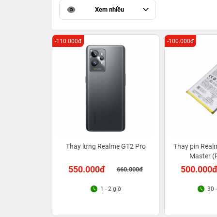
Xem nhiều
-110.000đ
-100.000đ
Thay lưng Realme GT2 Pro
Thay pin Real
Master 
550.000đ
500.000
660.000đ
1 - 2 giờ
30 