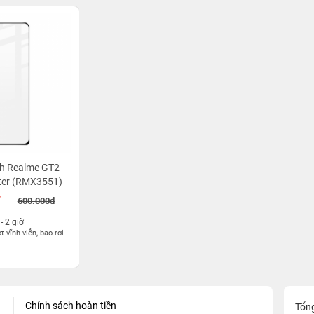
nh Realme GT2
ter (RMX3551)
đ
600.000đ
 - 2 giờ
 vĩnh viễn, bao rơi
Chính sách hoàn tiền
Tổn