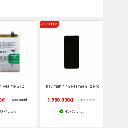
-750.000đ
in Realme GT2
Thay màn hình Realme GT2 Pro
0đ
1.950.000đ
600.000đ
2.700.000đ
30 - 45 phút
45 - 60 phút