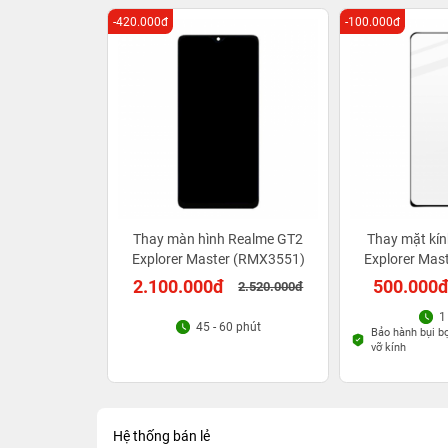
-420.000đ
-100.000đ
Thay màn hình Realme GT2
Thay mặt kí
Explorer Master (RMX3551)
Explorer Mas
2.100.000đ
500.000
2.520.000đ
1
45 - 60 phút
Bảo hành bụi bọt
vỡ kính
Hệ thống bán lẻ