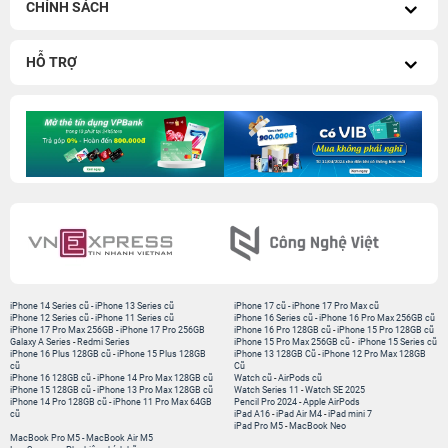
CHÍNH SÁCH
HỖ TRỢ
iPhone 14 Series cũ
-
iPhone 13 Series cũ
iPhone 17 cũ
-
iPhone 17 Pro Max cũ
iPhone 12 Series cũ
-
iPhone 11 Series cũ
iPhone 16 Series cũ
-
iPhone 16 Pro Max 256GB cũ
iPhone 17 Pro Max 256GB
-
iPhone 17 Pro 256GB
iPhone 16 Pro 128GB cũ
-
iPhone 15 Pro 128GB cũ
Galaxy A Series
-
Redmi Series
iPhone 15 Pro Max 256GB cũ
-
iPhone 15 Series cũ
iPhone 16 Plus 128GB cũ
-
iPhone 15 Plus 128GB
iPhone 13 128GB Cũ
-
iPhone 12 Pro Max 128GB
cũ
Cũ
iPhone 16 128GB cũ
-
iPhone 14 Pro Max 128GB cũ
Watch cũ
-
AirPods cũ
iPhone 15 128GB cũ
-
iPhone 13 Pro Max 128GB cũ
Watch Series 11
-
Watch SE 2025
iPhone 14 Pro 128GB cũ
-
iPhone 11 Pro Max 64GB
Pencil Pro 2024
-
Apple AirPods
cũ
iPad A16
-
iPad Air M4
-
iPad mini 7
iPad Pro M5
-
MacBook Neo
MacBook Pro M5
-
MacBook Air M5