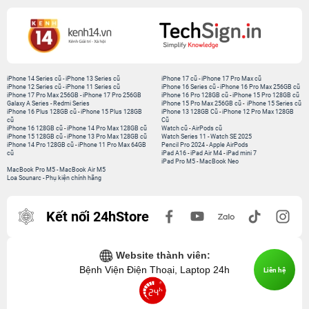
iPhone 14 Series cũ
-
iPhone 13 Series cũ
iPhone 17 cũ
-
iPhone 17 Pro Max cũ
iPhone 12 Series cũ
-
iPhone 11 Series cũ
iPhone 16 Series cũ
-
iPhone 16 Pro Max 256GB cũ
iPhone 17 Pro Max 256GB
-
iPhone 17 Pro 256GB
iPhone 16 Pro 128GB cũ
-
iPhone 15 Pro 128GB cũ
Galaxy A Series
-
Redmi Series
iPhone 15 Pro Max 256GB cũ
-
iPhone 15 Series cũ
iPhone 16 Plus 128GB cũ
-
iPhone 15 Plus 128GB
iPhone 13 128GB Cũ
-
iPhone 12 Pro Max 128GB
cũ
Cũ
iPhone 16 128GB cũ
-
iPhone 14 Pro Max 128GB cũ
Watch cũ
-
AirPods cũ
iPhone 15 128GB cũ
-
iPhone 13 Pro Max 128GB cũ
Watch Series 11
-
Watch SE 2025
iPhone 14 Pro 128GB cũ
-
iPhone 11 Pro Max 64GB
Pencil Pro 2024
-
Apple AirPods
cũ
iPad A16
-
iPad Air M4
-
iPad mini 7
iPad Pro M5
-
MacBook Neo
MacBook Pro M5
-
MacBook Air M5
Loa Sounarc
-
Phụ kiện chính hãng
Kết nối 24hStore
Website thành viên:
Bệnh Viện Điện Thoại, Laptop 24h
Liên hệ