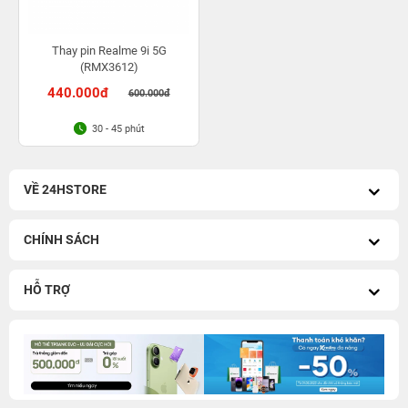
Thay pin Realme 9i 5G
(RMX3612)
440.000đ
600.000đ
30 - 45 phút
VỀ 24HSTORE
CHÍNH SÁCH
HỖ TRỢ