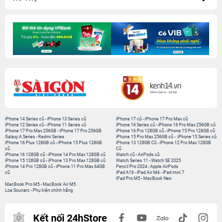
iPhone 14 Series cũ
-
iPhone 13 Series cũ
iPhone 17 cũ
-
iPhone 17 Pro Max cũ
iPhone 12 Series cũ
-
iPhone 11 Series cũ
iPhone 16 Series cũ
-
iPhone 16 Pro Max 256GB cũ
iPhone 17 Pro Max 256GB
-
iPhone 17 Pro 256GB
iPhone 16 Pro 128GB cũ
-
iPhone 15 Pro 128GB cũ
Galaxy A Series
-
Redmi Series
iPhone 15 Pro Max 256GB cũ
-
iPhone 15 Series cũ
iPhone 16 Plus 128GB cũ
-
iPhone 15 Plus 128GB
iPhone 13 128GB Cũ
-
iPhone 12 Pro Max 128GB
cũ
Cũ
iPhone 16 128GB cũ
-
iPhone 14 Pro Max 128GB cũ
Watch cũ
-
AirPods cũ
iPhone 15 128GB cũ
-
iPhone 13 Pro Max 128GB cũ
Watch Series 11
-
Watch SE 2025
iPhone 14 Pro 128GB cũ
-
iPhone 11 Pro Max 64GB
Pencil Pro 2024
-
Apple AirPods
cũ
iPad A16
-
iPad Air M4
-
iPad mini 7
iPad Pro M5
-
MacBook Neo
MacBook Pro M5
-
MacBook Air M5
Loa Sounarc
-
Phụ kiện chính hãng
Kết nối 24hStore