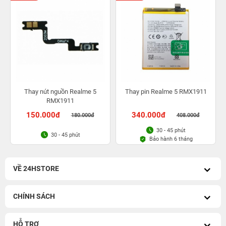
Thay nút nguồn Realme 5
Thay pin Realme 5 RMX1911
RMX1911
150.000đ
340.000đ
180.000đ
408.000đ
30 - 45 phút
30 - 45 phút
Bảo hành 6 tháng
VỀ 24HSTORE
CHÍNH SÁCH
HỖ TRỢ