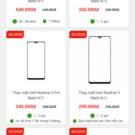
RMX1911
RMX1971
540.000đ
350.000đ
648.000đ
420.000đ
1 tháng
45 - 60 phút
1 - 2 giờ
-68.000đ
-58.000đ
Thay mặt kính Realme 5 Pro
Thay mặt kính Realme 5
RMX1971
RMX1911
340.000đ
290.000đ
408.000đ
348.000đ
1 - 2 giờ
1 - 2 giờ
rơi vỡ kính 1 lần trong 3 tháng,
Bảo hành bụi bọt vĩnh viễn, bao
Bảo hành bụi bọt vĩnh viễn
rơi vỡ kính
-30.000đ
-68.000đ