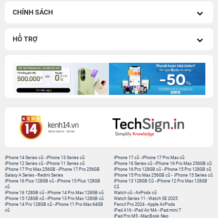
CHÍNH SÁCH
HỖ TRỢ
iPhone 14 Series cũ
-
iPhone 13 Series cũ
iPhone 17 cũ
-
iPhone 17 Pro Max cũ
iPhone 12 Series cũ
-
iPhone 11 Series cũ
iPhone 16 Series cũ
-
iPhone 16 Pro Max 256GB cũ
iPhone 17 Pro Max 256GB
-
iPhone 17 Pro 256GB
iPhone 16 Pro 128GB cũ
-
iPhone 15 Pro 128GB cũ
Galaxy A Series
-
Redmi Series
iPhone 15 Pro Max 256GB cũ
-
iPhone 15 Series cũ
iPhone 16 Plus 128GB cũ
-
iPhone 15 Plus 128GB
iPhone 13 128GB Cũ
-
iPhone 12 Pro Max 128GB
cũ
Cũ
iPhone 16 128GB cũ
-
iPhone 14 Pro Max 128GB cũ
Watch cũ
-
AirPods cũ
iPhone 15 128GB cũ
-
iPhone 13 Pro Max 128GB cũ
Watch Series 11
-
Watch SE 2025
iPhone 14 Pro 128GB cũ
-
iPhone 11 Pro Max 64GB
Pencil Pro 2024
-
Apple AirPods
cũ
iPad A16
-
iPad Air M4
-
iPad mini 7
iPad Pro M5
-
MacBook Neo