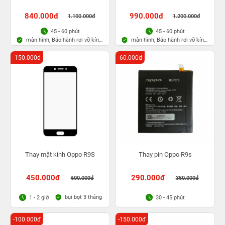
840.000đ
990.000đ
1.100.000đ
1.200.000đ
45 - 60 phút
45 - 60 phút
màn hình, Bảo hành rơi vỡ kính
màn hình, Bảo hành rơi vỡ kính
1 lần trong 3 tháng
1 lần trong 3 tháng
-150.000đ
-60.000đ
Thay mặt kính Oppo R9S
Thay pin Oppo R9s
450.000đ
290.000đ
600.000đ
350.000đ
bụi bọt 3 tháng
1 - 2 giờ
30 - 45 phút
-100.000đ
-150.000đ