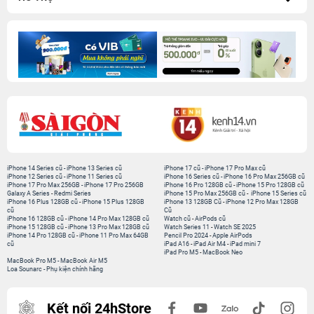
iPhone 14 Series cũ
-
iPhone 13 Series cũ
iPhone 17 cũ
-
iPhone 17 Pro Max cũ
iPhone 12 Series cũ
-
iPhone 11 Series cũ
iPhone 16 Series cũ
-
iPhone 16 Pro Max 256GB cũ
iPhone 17 Pro Max 256GB
-
iPhone 17 Pro 256GB
iPhone 16 Pro 128GB cũ
-
iPhone 15 Pro 128GB cũ
Galaxy A Series
-
Redmi Series
iPhone 15 Pro Max 256GB cũ
-
iPhone 15 Series cũ
iPhone 16 Plus 128GB cũ
-
iPhone 15 Plus 128GB
iPhone 13 128GB Cũ
-
iPhone 12 Pro Max 128GB
cũ
Cũ
iPhone 16 128GB cũ
-
iPhone 14 Pro Max 128GB cũ
Watch cũ
-
AirPods cũ
iPhone 15 128GB cũ
-
iPhone 13 Pro Max 128GB cũ
Watch Series 11
-
Watch SE 2025
iPhone 14 Pro 128GB cũ
-
iPhone 11 Pro Max 64GB
Pencil Pro 2024
-
Apple AirPods
cũ
iPad A16
-
iPad Air M4
-
iPad mini 7
iPad Pro M5
-
MacBook Neo
MacBook Pro M5
-
MacBook Air M5
Loa Sounarc
-
Phụ kiện chính hãng
Kết nối 24hStore