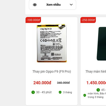
Xem nhiều
-100.000đ
-250.000đ
Thay pin Oppo F9 (F9 Pro)
Thay màn hìn
240.000đ
1.450.000
340.000đ
45 
30 - 45 phút
3 tháng
màn hình, Bảo h
trong 3 tháng