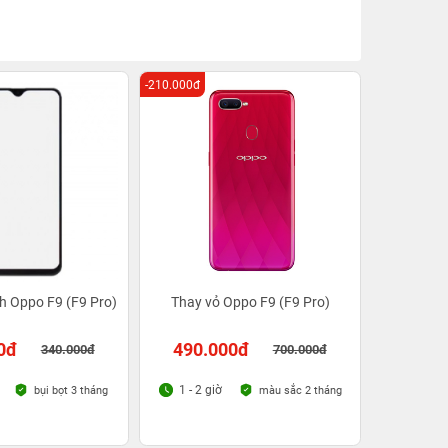
-210.000đ
h Oppo F9 (F9 Pro)
Thay vỏ Oppo F9 (F9 Pro)
0đ
490.000đ
340.000đ
700.000đ
1 - 2 giờ
bụi bọt 3 tháng
màu sắc 2 tháng