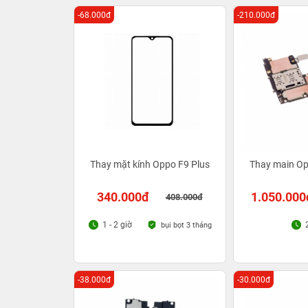
-68.000đ
-210.000đ
Thay mặt kính Oppo F9 Plus
Thay main Op
340.000đ
1.050.000
408.000đ
1 - 2 giờ
bụi bọt 3 tháng
-38.000đ
-30.000đ