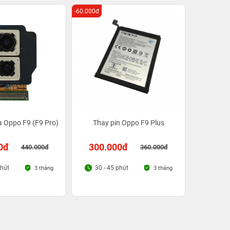
-60.000đ
 Oppo F9 (F9 Pro)
Thay pin Oppo F9 Plus
0đ
300.000đ
440.000đ
360.000đ
phút
30 - 45 phút
3 tháng
3 tháng