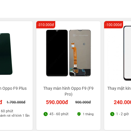
-310.000đ
-100.000đ
h Oppo F9 Plus
Thay màn hình Oppo F9 (F9
Thay mặt kín
Pro)
đ
590.000đ
240.00
1.700.000đ
900.000đ
- 60 phút
45 - 60 phút
1 - 2 giờ
1 tháng
ành rơi vỡ kính 1 lần