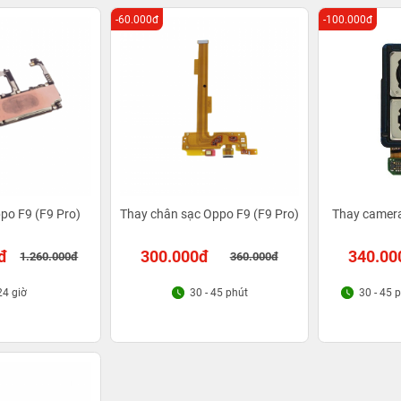
-60.000đ
-100.000đ
po F9 (F9 Pro)
Thay chân sạc Oppo F9 (F9 Pro)
Thay camera
đ
300.000đ
340.00
1.260.000đ
360.000đ
24 giờ
30 - 45 phút
30 - 45 