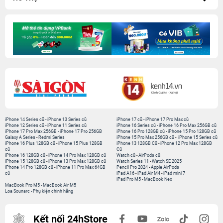
iPhone 14 Series cũ
-
iPhone 13 Series cũ
iPhone 17 cũ
-
iPhone 17 Pro Max cũ
iPhone 12 Series cũ
-
iPhone 11 Series cũ
iPhone 16 Series cũ
-
iPhone 16 Pro Max 256GB cũ
iPhone 17 Pro Max 256GB
-
iPhone 17 Pro 256GB
iPhone 16 Pro 128GB cũ
-
iPhone 15 Pro 128GB cũ
Galaxy A Series
-
Redmi Series
iPhone 15 Pro Max 256GB cũ
-
iPhone 15 Series cũ
iPhone 16 Plus 128GB cũ
-
iPhone 15 Plus 128GB
iPhone 13 128GB Cũ
-
iPhone 12 Pro Max 128GB
cũ
Cũ
iPhone 16 128GB cũ
-
iPhone 14 Pro Max 128GB cũ
Watch cũ
-
AirPods cũ
iPhone 15 128GB cũ
-
iPhone 13 Pro Max 128GB cũ
Watch Series 11
-
Watch SE 2025
iPhone 14 Pro 128GB cũ
-
iPhone 11 Pro Max 64GB
Pencil Pro 2024
-
Apple AirPods
cũ
iPad A16
-
iPad Air M4
-
iPad mini 7
iPad Pro M5
-
MacBook Neo
MacBook Pro M5
-
MacBook Air M5
Loa Sounarc
-
Phụ kiện chính hãng
Kết nối 24hStore