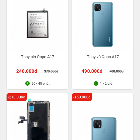
Thay pin Oppo A17
Thay vỏ Oppo A17
240.000đ
490.000đ
370.000đ
700.000đ
30 - 45 phút
1 - 2 giờ
-210.000đ
-150.000đ