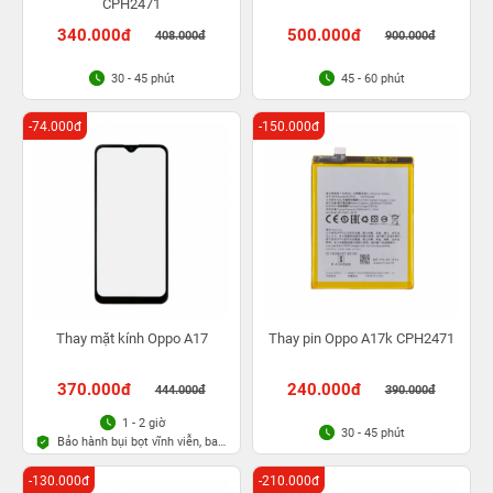
CPH2471
340.000đ
500.000đ
408.000đ
900.000đ
30 - 45 phút
45 - 60 phút
-74.000đ
-150.000đ
Thay mặt kính Oppo A17
Thay pin Oppo A17k CPH2471
370.000đ
240.000đ
444.000đ
390.000đ
1 - 2 giờ
30 - 45 phút
Bảo hành bụi bọt vĩnh viễn, bao
rơi vỡ kính
-130.000đ
-210.000đ