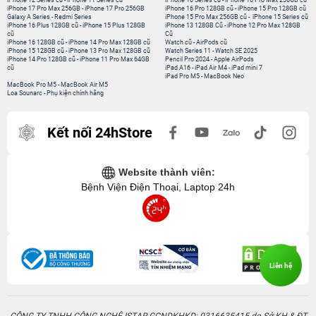
iPhone 12 Series cũ
-
iPhone 11 Series cũ
iPhone 16 Series cũ
-
iPhone 16 Pro Max 256GB cũ
iPhone 17 Pro Max 256GB
-
iPhone 17 Pro 256GB
iPhone 16 Pro 128GB cũ
-
iPhone 15 Pro 128GB cũ
Galaxy A Series
-
Redmi Series
iPhone 15 Pro Max 256GB cũ
-
iPhone 15 Series cũ
iPhone 16 Plus 128GB cũ
-
iPhone 15 Plus 128GB
iPhone 13 128GB Cũ
-
iPhone 12 Pro Max 128GB
cũ
Cũ
iPhone 16 128GB cũ
-
iPhone 14 Pro Max 128GB cũ
Watch cũ
-
AirPods cũ
iPhone 15 128GB cũ
-
iPhone 13 Pro Max 128GB cũ
Watch Series 11
-
Watch SE 2025
iPhone 14 Pro 128GB cũ
-
iPhone 11 Pro Max 64GB
Pencil Pro 2024
-
Apple AirPods
cũ
iPad A16
-
iPad Air M4
-
iPad mini 7
iPad Pro M5
-
MacBook Neo
MacBook Pro M5
-
MacBook Air M5
Loa Sounarc
-
Phụ kiện chính hãng
Kết nối 24hStore
Website thành viên:
Bệnh Viện Điện Thoại, Laptop 24h
Liên hệ