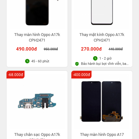
Thay màn hình Oppo A17k
Thay mặt kính Oppo A17k
CPH2471
CPH2471
490.000đ
270.000đ
950.000đ
440.000đ
1 - 2 giờ
45 - 60 phút
Bảo hành bụi bọt vĩnh viễn, bao
rơi vỡ kính
-68.000đ
-400.000đ
Thay chân sạc Oppo A17k
Thay màn hình Oppo A17