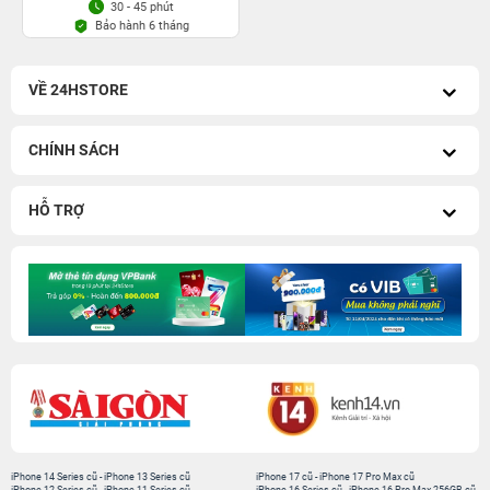
30 - 45 phút
Bảo hành 6 tháng
VỀ 24HSTORE
CHÍNH SÁCH
HỖ TRỢ
iPhone 14 Series cũ
-
iPhone 13 Series cũ
iPhone 17 cũ
-
iPhone 17 Pro Max cũ