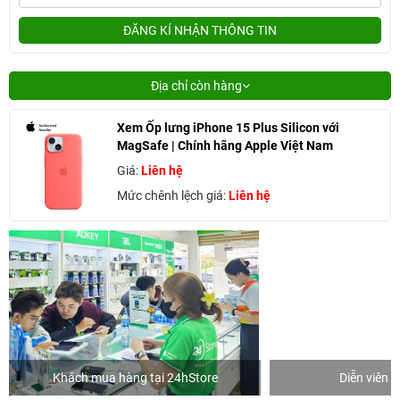
ĐĂNG KÍ NHẬN THÔNG TIN
Địa chỉ còn hàng
Xem Ốp lưng iPhone 15 Plus Silicon với
MagSafe | Chính hãng Apple Việt Nam
Giá:
Liên hệ
Mức chênh lệch giá:
Liên hệ
Khách mua hàng tại 24hStore
Diễn viên 