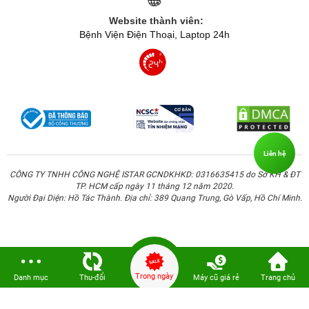
Website thành viên:
Bệnh Viện Điện Thoại, Laptop 24h
Liên hệ
CÔNG TY TNHH CÔNG NGHỆ ISTAR GCNDKHKD: 0316635415 do Sở KH & ĐT
TP. HCM cấp ngày 11 tháng 12 năm 2020.
Người Đại Diện: Hồ Tác Thành. Địa chỉ: 389 Quang Trung, Gò Vấp, Hồ Chí Minh.
Trong ngày
Danh mục
Thu-đổi
Máy cũ giá rẻ
Trang chủ