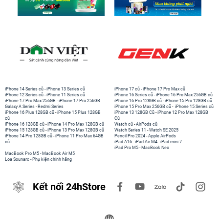
iPhone 14 Series cũ
-
iPhone 13 Series cũ
iPhone 17 cũ
-
iPhone 17 Pro Max cũ
iPhone 12 Series cũ
-
iPhone 11 Series cũ
iPhone 16 Series cũ
-
iPhone 16 Pro Max 256GB cũ
iPhone 17 Pro Max 256GB
-
iPhone 17 Pro 256GB
iPhone 16 Pro 128GB cũ
-
iPhone 15 Pro 128GB cũ
Galaxy A Series
-
Redmi Series
iPhone 15 Pro Max 256GB cũ
-
iPhone 15 Series cũ
iPhone 16 Plus 128GB cũ
-
iPhone 15 Plus 128GB
iPhone 13 128GB Cũ
-
iPhone 12 Pro Max 128GB
cũ
Cũ
iPhone 16 128GB cũ
-
iPhone 14 Pro Max 128GB cũ
Watch cũ
-
AirPods cũ
iPhone 15 128GB cũ
-
iPhone 13 Pro Max 128GB cũ
Watch Series 11
-
Watch SE 2025
iPhone 14 Pro 128GB cũ
-
iPhone 11 Pro Max 64GB
Pencil Pro 2024
-
Apple AirPods
cũ
iPad A16
-
iPad Air M4
-
iPad mini 7
iPad Pro M5
-
MacBook Neo
MacBook Pro M5
-
MacBook Air M5
Loa Sounarc
-
Phụ kiện chính hãng
Kết nối 24hStore