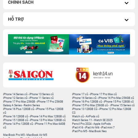
CHÍNH SÁCH
HỖ TRỢ
iPhone 14 Series cũ
-
iPhone 13 Series cũ
iPhone 17 cũ
-
iPhone 17 Pro Max cũ
iPhone 12 Series cũ
-
iPhone 11 Series cũ
iPhone 16 Series cũ
-
iPhone 16 Pro Max 256GB cũ
iPhone 17 Pro Max 256GB
-
iPhone 17 Pro 256GB
iPhone 16 Pro 128GB cũ
-
iPhone 15 Pro 128GB cũ
Galaxy A Series
-
Redmi Series
iPhone 15 Pro Max 256GB cũ
-
iPhone 15 Series cũ
iPhone 16 Plus 128GB cũ
-
iPhone 15 Plus 128GB
iPhone 13 128GB Cũ
-
iPhone 12 Pro Max 128GB
cũ
Cũ
iPhone 16 128GB cũ
-
iPhone 14 Pro Max 128GB cũ
Watch cũ
-
AirPods cũ
iPhone 15 128GB cũ
-
iPhone 13 Pro Max 128GB cũ
Watch Series 11
-
Watch SE 2025
iPhone 14 Pro 128GB cũ
-
iPhone 11 Pro Max 64GB
Pencil Pro 2024
-
Apple AirPods
cũ
iPad A16
-
iPad Air M4
-
iPad mini 7
iPad Pro M5
-
MacBook Neo
MacBook Pro M5
-
MacBook Air M5