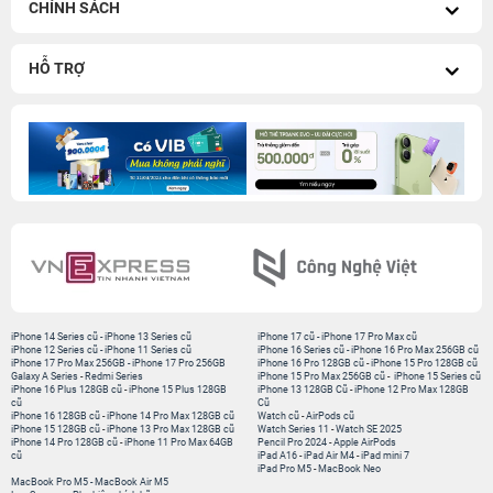
CHÍNH SÁCH
HỖ TRỢ
iPhone 14 Series cũ
-
iPhone 13 Series cũ
iPhone 17 cũ
-
iPhone 17 Pro Max cũ
iPhone 12 Series cũ
-
iPhone 11 Series cũ
iPhone 16 Series cũ
-
iPhone 16 Pro Max 256GB cũ
iPhone 17 Pro Max 256GB
-
iPhone 17 Pro 256GB
iPhone 16 Pro 128GB cũ
-
iPhone 15 Pro 128GB cũ
Galaxy A Series
-
Redmi Series
iPhone 15 Pro Max 256GB cũ
-
iPhone 15 Series cũ
iPhone 16 Plus 128GB cũ
-
iPhone 15 Plus 128GB
iPhone 13 128GB Cũ
-
iPhone 12 Pro Max 128GB
cũ
Cũ
iPhone 16 128GB cũ
-
iPhone 14 Pro Max 128GB cũ
Watch cũ
-
AirPods cũ
iPhone 15 128GB cũ
-
iPhone 13 Pro Max 128GB cũ
Watch Series 11
-
Watch SE 2025
iPhone 14 Pro 128GB cũ
-
iPhone 11 Pro Max 64GB
Pencil Pro 2024
-
Apple AirPods
cũ
iPad A16
-
iPad Air M4
-
iPad mini 7
iPad Pro M5
-
MacBook Neo
MacBook Pro M5
-
MacBook Air M5