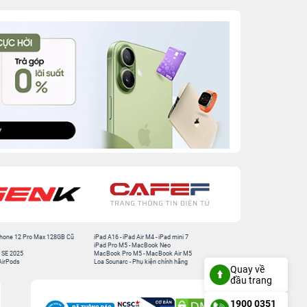
hone 12 Pro Max 128GB Cũ
iPad A16
-
iPad Air M4
-
iPad mini 7
iPad Pro M5
-
MacBook Neo
 SE 2025
MacBook Pro M5
-
MacBook Air M5
AirPods
Loa Sounarc
-
Phụ kiện chính hãng
Quay về
đầu trang
1900 0351