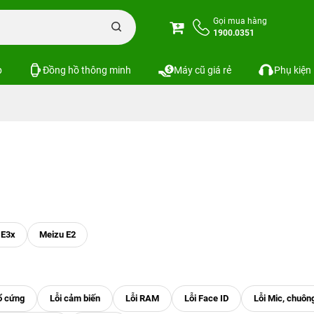
Gọi mua hàng
1900.0351
p
Đồng hồ thông minh
Máy cũ giá rẻ
Phụ kiện
 E3x
Meizu E2