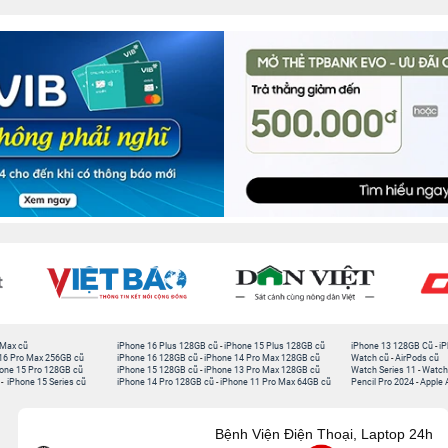
 Max cũ
iPhone 16 Plus 128GB cũ
-
iPhone 15 Plus 128GB cũ
iPhone 13 128GB Cũ
-
iP
16 Pro Max 256GB cũ
iPhone 16 128GB cũ
-
iPhone 14 Pro Max 128GB cũ
Watch cũ
-
AirPods cũ
one 15 Pro 128GB cũ
iPhone 15 128GB cũ
-
iPhone 13 Pro Max 128GB cũ
Watch Series 11
-
Watch
-
iPhone 15 Series cũ
iPhone 14 Pro 128GB cũ
-
iPhone 11 Pro Max 64GB cũ
Pencil Pro 2024
-
Apple 
Bệnh Viện Điện Thoại, Laptop 24h