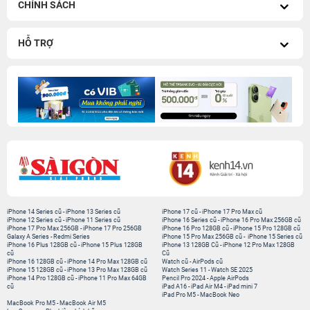
CHÍNH SÁCH
HỖ TRỢ
iPhone 14 Series cũ
-
iPhone 13 Series cũ
iPhone 17 cũ
-
iPhone 17 Pro Max cũ
iPhone 12 Series cũ
-
iPhone 11 Series cũ
iPhone 16 Series cũ
-
iPhone 16 Pro Max 256GB cũ
iPhone 17 Pro Max 256GB
-
iPhone 17 Pro 256GB
iPhone 16 Pro 128GB cũ
-
iPhone 15 Pro 128GB cũ
Galaxy A Series
-
Redmi Series
iPhone 15 Pro Max 256GB cũ
-
iPhone 15 Series cũ
iPhone 16 Plus 128GB cũ
-
iPhone 15 Plus 128GB
iPhone 13 128GB Cũ
-
iPhone 12 Pro Max 128GB
cũ
Cũ
iPhone 16 128GB cũ
-
iPhone 14 Pro Max 128GB cũ
Watch cũ
-
AirPods cũ
iPhone 15 128GB cũ
-
iPhone 13 Pro Max 128GB cũ
Watch Series 11
-
Watch SE 2025
iPhone 14 Pro 128GB cũ
-
iPhone 11 Pro Max 64GB
Pencil Pro 2024
-
Apple AirPods
cũ
iPad A16
-
iPad Air M4
-
iPad mini 7
iPad Pro M5
-
MacBook Neo
MacBook Pro M5
-
MacBook Air M5