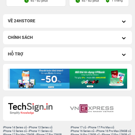
1 tháng
45 - 60 phút
45 - 60 phút
VỀ 24HSTORE
CHÍNH SÁCH
HỖ TRỢ
iPhone 14 Series cũ
-
iPhone 13 Series cũ
iPhone 17 cũ
-
iPhone 17 Pro Max cũ
iPhone 12 Series cũ
-
iPhone 11 Series cũ
iPhone 16 Series cũ
-
iPhone 16 Pro Max 256GB cũ
iPhone 17 Pro Max 256GB
-
iPhone 17 Pro 256GB
iPhone 16 Pro 128GB cũ
-
iPhone 15 Pro 128GB cũ