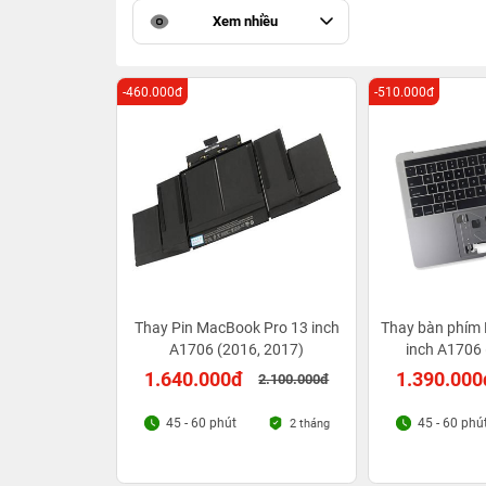
Xem nhiều
-460.000đ
-510.000đ
Thay Pin MacBook Pro 13 inch
Thay bàn phím
A1706 (2016, 2017)
inch A1706 
1.640.000đ
1.390.000
2.100.000đ
45 - 60 phút
45 - 60 phú
2 tháng