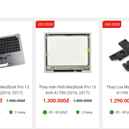
-200.000đ
-360.000đ
 MacBook Pro 13
Thay màn hình MacBook Pro 13
Thay Loa Ma
(2016, 2017)
inch A1706 (2016, 2017)
A1706 
đ
1.300.000đ
1.290.0
1.900.000đ
1.500.000đ
t
45 - 60 phút
45 - 60 
2 tháng
2 tháng