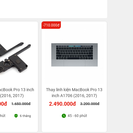
-710.000đ
cBook Pro 13 inch
Thay linh kiện MacBook Pro 13
(2016, 2017)
inch A1706 (2016, 2017)
00đ
2.490.000đ
1.650.000đ
3.200.000đ
phút
45 - 60 phút
6 tháng