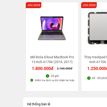
-360.000đ
-200.000đ
Mở khóa iCloud MacBook Pro
Thay trackpad
13 inch A1706 (2016, 2017)
inch A1706 
1.800.000đ
1.250.000
2.160.000đ
24 giờ
45 - 60 phú
Kiểm tra dịch vụ khi nhận lại máy
Hệ thống bán lẻ