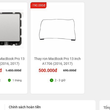
-190.000đ
 MacBook Pro 13
Thay ron MacBook Pro 13 inch
(2016, 2017)
A1706 (2016, 2017)
đ
500.000đ
1.450.000đ
690.000đ
t
2 - 3 giờ
1 tháng
Chính sách hoàn tiền
Tổn