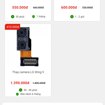
550.000đ
600.000đ
660.000đ
720.000đ
1 tháng
30 phút
1 - 2 giờ
-410.000đ
Thay camera LG Wing 5
1.390.000đ
1.800.000đ
30 - 45 phút
Bảo hành 6 tháng