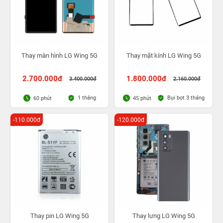
Thay màn hình LG Wing 5G
Thay mặt kính LG Wing 5G
2.700.000đ
1.800.000đ
3.400.000đ
2.160.000đ
1 tháng
Bụi bọt 3 tháng
60 phút
45 phút
-110.000đ
-120.000đ
Thay pin LG Wing 5G
Thay lưng LG Wing 5G