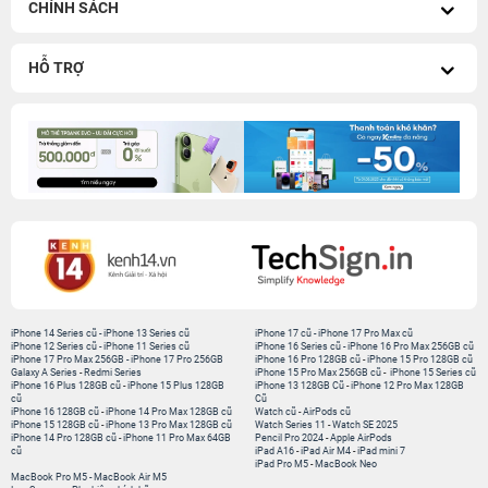
CHÍNH SÁCH
HỖ TRỢ
iPhone 14 Series cũ
-
iPhone 13 Series cũ
iPhone 17 cũ
-
iPhone 17 Pro Max cũ
iPhone 12 Series cũ
-
iPhone 11 Series cũ
iPhone 16 Series cũ
-
iPhone 16 Pro Max 256GB cũ
iPhone 17 Pro Max 256GB
-
iPhone 17 Pro 256GB
iPhone 16 Pro 128GB cũ
-
iPhone 15 Pro 128GB cũ
Galaxy A Series
-
Redmi Series
iPhone 15 Pro Max 256GB cũ
-
iPhone 15 Series cũ
iPhone 16 Plus 128GB cũ
-
iPhone 15 Plus 128GB
iPhone 13 128GB Cũ
-
iPhone 12 Pro Max 128GB
cũ
Cũ
iPhone 16 128GB cũ
-
iPhone 14 Pro Max 128GB cũ
Watch cũ
-
AirPods cũ
iPhone 15 128GB cũ
-
iPhone 13 Pro Max 128GB cũ
Watch Series 11
-
Watch SE 2025
iPhone 14 Pro 128GB cũ
-
iPhone 11 Pro Max 64GB
Pencil Pro 2024
-
Apple AirPods
cũ
iPad A16
-
iPad Air M4
-
iPad mini 7
iPad Pro M5
-
MacBook Neo
MacBook Pro M5
-
MacBook Air M5