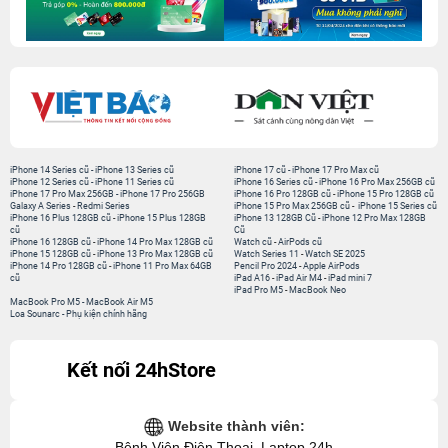
iPhone 14 Series cũ
-
iPhone 13 Series cũ
iPhone 17 cũ
-
iPhone 17 Pro Max cũ
iPhone 12 Series cũ
-
iPhone 11 Series cũ
iPhone 16 Series cũ
-
iPhone 16 Pro Max 256GB cũ
iPhone 17 Pro Max 256GB
-
iPhone 17 Pro 256GB
iPhone 16 Pro 128GB cũ
-
iPhone 15 Pro 128GB cũ
Galaxy A Series
-
Redmi Series
iPhone 15 Pro Max 256GB cũ
-
iPhone 15 Series cũ
iPhone 16 Plus 128GB cũ
-
iPhone 15 Plus 128GB
iPhone 13 128GB Cũ
-
iPhone 12 Pro Max 128GB
cũ
Cũ
iPhone 16 128GB cũ
-
iPhone 14 Pro Max 128GB cũ
Watch cũ
-
AirPods cũ
iPhone 15 128GB cũ
-
iPhone 13 Pro Max 128GB cũ
Watch Series 11
-
Watch SE 2025
iPhone 14 Pro 128GB cũ
-
iPhone 11 Pro Max 64GB
Pencil Pro 2024
-
Apple AirPods
cũ
iPad A16
-
iPad Air M4
-
iPad mini 7
iPad Pro M5
-
MacBook Neo
MacBook Pro M5
-
MacBook Air M5
Loa Sounarc
-
Phụ kiện chính hãng
Kết nối 24hStore
Website thành viên:
Bệnh Viện Điện Thoại, Laptop 24h