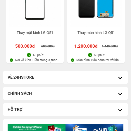
Thay mặt kính LG Q51
Thay màn hình LG Q51
500.000đ
1.200.000đ
600.000đ
1.440.000đ
45 phút
60 phút
Rơi vỡ kính 1 lần trong 3 tháng,
Màn hình, Bảo hành rơi vỡ kính
Bảo hành bụi bọt vĩnh viễn
1 lần trong 3 tháng
VỀ 24HSTORE
CHÍNH SÁCH
HỖ TRỢ