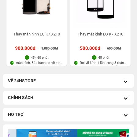
Thay màn hình LG K7 X210
Thay mặt kính LG K7 X210
900.000đ
500.000đ
1.080.000đ
600.000đ
45 - 60 phút
45 phút
màn hình, Bảo hành rơi vỡ kính
Rơi vỡ kính 1 lần trong 3 tháng,
1 lần trong 3 tháng
Bảo hành bụi bọt vĩnh viễn
VỀ 24HSTORE
CHÍNH SÁCH
HỖ TRỢ