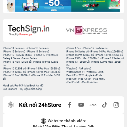
iPhone 14 Series cũ
-
iPhone 13 Series cũ
iPhone 17 cũ
-
iPhone 17 Pro Max cũ
iPhone 12 Series cũ
-
iPhone 11 Series cũ
iPhone 16 Series cũ
-
iPhone 16 Pro Max 256GB cũ
iPhone 17 Pro Max 256GB
-
iPhone 17 Pro 256GB
iPhone 16 Pro 128GB cũ
-
iPhone 15 Pro 128GB cũ
Galaxy A Series
-
Redmi Series
iPhone 15 Pro Max 256GB cũ
-
iPhone 15 Series cũ
iPhone 16 Plus 128GB cũ
-
iPhone 15 Plus 128GB
iPhone 13 128GB Cũ
-
iPhone 12 Pro Max 128GB
cũ
Cũ
iPhone 16 128GB cũ
-
iPhone 14 Pro Max 128GB cũ
Watch cũ
-
AirPods cũ
iPhone 15 128GB cũ
-
iPhone 13 Pro Max 128GB cũ
Watch Series 11
-
Watch SE 2025
iPhone 14 Pro 128GB cũ
-
iPhone 11 Pro Max 64GB
Pencil Pro 2024
-
Apple AirPods
cũ
iPad A16
-
iPad Air M4
-
iPad mini 7
iPad Pro M5
-
MacBook Neo
MacBook Pro M5
-
MacBook Air M5
Loa Sounarc
-
Phụ kiện chính hãng
Kết nối 24hStore
Website thành viên:
Bệnh Viện Điện Thoại, Laptop 24h