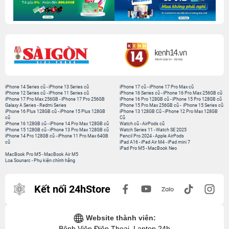
iPhone 14 Series cũ
-
iPhone 13 Series cũ
iPhone 17 cũ
-
iPhone 17 Pro Max cũ
iPhone 12 Series cũ
-
iPhone 11 Series cũ
iPhone 16 Series cũ
-
iPhone 16 Pro Max 256GB cũ
iPhone 17 Pro Max 256GB
-
iPhone 17 Pro 256GB
iPhone 16 Pro 128GB cũ
-
iPhone 15 Pro 128GB cũ
Galaxy A Series
-
Redmi Series
iPhone 15 Pro Max 256GB cũ
-
iPhone 15 Series cũ
iPhone 16 Plus 128GB cũ
-
iPhone 15 Plus 128GB
iPhone 13 128GB Cũ
-
iPhone 12 Pro Max 128GB
cũ
Cũ
iPhone 16 128GB cũ
-
iPhone 14 Pro Max 128GB cũ
Watch cũ
-
AirPods cũ
iPhone 15 128GB cũ
-
iPhone 13 Pro Max 128GB cũ
Watch Series 11
-
Watch SE 2025
iPhone 14 Pro 128GB cũ
-
iPhone 11 Pro Max 64GB
Pencil Pro 2024
-
Apple AirPods
cũ
iPad A16
-
iPad Air M4
-
iPad mini 7
iPad Pro M5
-
MacBook Neo
MacBook Pro M5
-
MacBook Air M5
Loa Sounarc
-
Phụ kiện chính hãng
Kết nối 24hStore
Website thành viên:
Bệnh Viện Điện Thoại, Laptop 24h