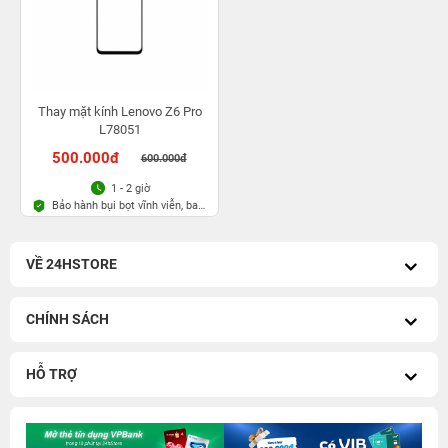
Thay mặt kính Lenovo Z6 Pro
L78051
500.000đ
600.000đ
1 - 2 giờ
Bảo hành bụi bọt vĩnh viễn, bao
rơi vỡ kính
VỀ 24HSTORE
CHÍNH SÁCH
HỖ TRỢ