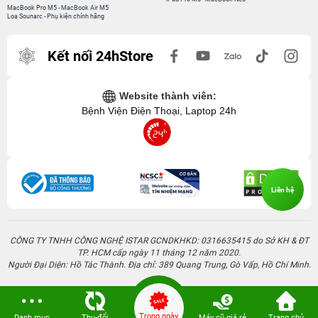
MacBook Pro M5
-
MacBook Air M5
Loa Sounarc
-
Phụ kiện chính hãng
Kết nối 24hStore
Website thành viên:
Bệnh Viện Điện Thoại, Laptop 24h
Liên hệ
CÔNG TY TNHH CÔNG NGHỆ ISTAR GCNDKHKD: 0316635415 do Sở KH & ĐT
TP. HCM cấp ngày 11 tháng 12 năm 2020.
Người Đại Diện: Hồ Tác Thành. Địa chỉ: 389 Quang Trung, Gò Vấp, Hồ Chí Minh.
Trong ngày
Danh mục
Thu-đổi
Máy cũ giá rẻ
Trang chủ