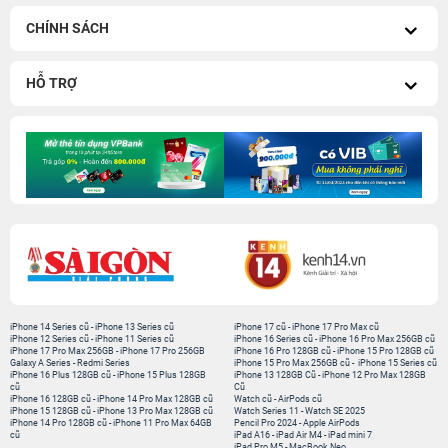
CHÍNH SÁCH
HỖ TRỢ
iPhone 14 Series cũ
-
iPhone 13 Series cũ
iPhone 17 cũ
-
iPhone 17 Pro Max cũ
iPhone 12 Series cũ
-
iPhone 11 Series cũ
iPhone 16 Series cũ
-
iPhone 16 Pro Max 256GB cũ
iPhone 17 Pro Max 256GB
-
iPhone 17 Pro 256GB
iPhone 16 Pro 128GB cũ
-
iPhone 15 Pro 128GB cũ
Galaxy A Series
-
Redmi Series
iPhone 15 Pro Max 256GB cũ
-
iPhone 15 Series cũ
iPhone 16 Plus 128GB cũ
-
iPhone 15 Plus 128GB
iPhone 13 128GB Cũ
-
iPhone 12 Pro Max 128GB
cũ
Cũ
iPhone 16 128GB cũ
-
iPhone 14 Pro Max 128GB cũ
Watch cũ
-
AirPods cũ
iPhone 15 128GB cũ
-
iPhone 13 Pro Max 128GB cũ
Watch Series 11
-
Watch SE 2025
iPhone 14 Pro 128GB cũ
-
iPhone 11 Pro Max 64GB
Pencil Pro 2024
-
Apple AirPods
cũ
iPad A16
-
iPad Air M4
-
iPad mini 7
iPad Pro M5
-
MacBook Neo