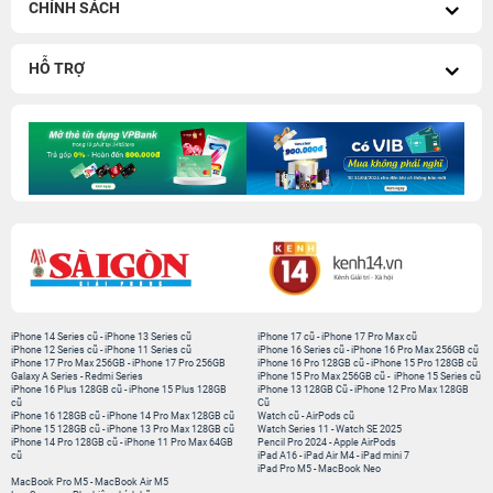
CHÍNH SÁCH
HỖ TRỢ
iPhone 14 Series cũ
-
iPhone 13 Series cũ
iPhone 17 cũ
-
iPhone 17 Pro Max cũ
iPhone 12 Series cũ
-
iPhone 11 Series cũ
iPhone 16 Series cũ
-
iPhone 16 Pro Max 256GB cũ
iPhone 17 Pro Max 256GB
-
iPhone 17 Pro 256GB
iPhone 16 Pro 128GB cũ
-
iPhone 15 Pro 128GB cũ
Galaxy A Series
-
Redmi Series
iPhone 15 Pro Max 256GB cũ
-
iPhone 15 Series cũ
iPhone 16 Plus 128GB cũ
-
iPhone 15 Plus 128GB
iPhone 13 128GB Cũ
-
iPhone 12 Pro Max 128GB
cũ
Cũ
iPhone 16 128GB cũ
-
iPhone 14 Pro Max 128GB cũ
Watch cũ
-
AirPods cũ
iPhone 15 128GB cũ
-
iPhone 13 Pro Max 128GB cũ
Watch Series 11
-
Watch SE 2025
iPhone 14 Pro 128GB cũ
-
iPhone 11 Pro Max 64GB
Pencil Pro 2024
-
Apple AirPods
cũ
iPad A16
-
iPad Air M4
-
iPad mini 7
iPad Pro M5
-
MacBook Neo
MacBook Pro M5
-
MacBook Air M5