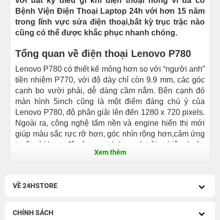
với bất kỳ điều gì khi điện thoại hỏng vì đã có
Bệnh Viện Điện Thoại Laptop 24h với hơn 15 năm
trong lĩnh vực sửa điện thoại,bất kỳ trục trặc nào
cũng có thể được khắc phục nhanh chóng.
Tổng quan về điện thoại Lenovo P780
Lenovo P780 có thiết kế mỏng hơn so với “người anh”
tiền nhiệm P770, với độ dày chỉ còn 9.9 mm, các góc
cạnh bo vười phải, dễ dàng cầm nắm. Bên cạnh đó
màn hình 5inch cũng là một điểm đáng chú ý của
Lenovo P780, độ phân giải lên đến 1280 x 720 pixels.
Ngoài ra, công nghệ tấm nền và engine hiển thị mới
giúp màu sắc rực rỡ hơn, góc nhìn rộng hơn,cảm ứng
tuyệt vời hơn, độ sáng mạnh hơn và trải nghiệm hoàn
Xem thêm
hảo hơn.
Lenovo P780 được trang bị chip lõi tứ với 4 nhân
xung nhịp 1.2GHz, có bộ nhớ RAM 1GB, bộ xử lý đồ
VỀ 24HSTORE
họa PowerVR SGX544 và bộ nhớ trong 4GB, có thể
mở rộng bằng thẻ microSD lên đến 32GB.
CHÍNH SÁCH
Điều người dùng quan tâm nhất chính là dung lượng