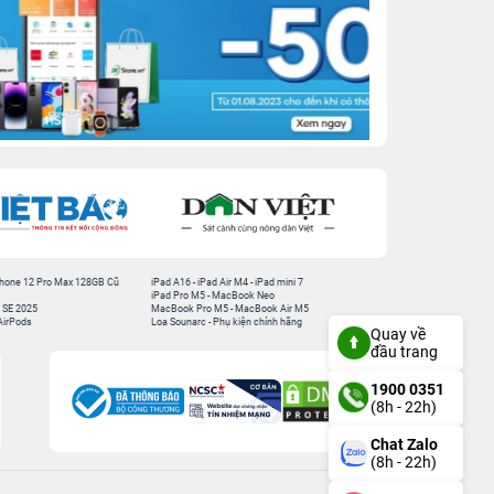
hone 12 Pro Max 128GB Cũ
iPad A16
-
iPad Air M4
-
iPad mini 7
iPad Pro M5
-
MacBook Neo
 SE 2025
MacBook Pro M5
-
MacBook Air M5
AirPods
Loa Sounarc
-
Phụ kiện chính hãng
Quay về
đầu trang
1900 0351
(8h - 22h)
Chat Zalo
(8h - 22h)