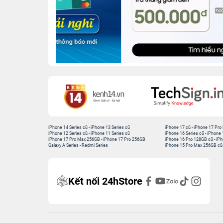
iPhone 14 Series cũ
-
iPhone 13 Series cũ
iPhone 17 cũ
-
iPhone 17 Pro
iPhone 12 Series cũ
-
iPhone 11 Series cũ
iPhone 16 Series cũ
-
iPhone 
iPhone 17 Pro Max 256GB
-
iPhone 17 Pro 256GB
iPhone 16 Pro 128GB cũ
-
iPh
Galaxy A Series
-
Redmi Series
iPhone 15 Pro Max 256GB cũ
Kết nối 24hStore