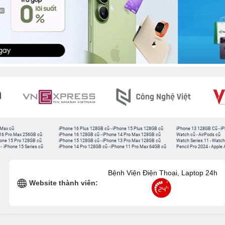
 Max cũ
iPhone 16 Plus 128GB cũ
-
iPhone 15 Plus 128GB cũ
iPhone 13 128GB Cũ
-
iP
16 Pro Max 256GB cũ
iPhone 16 128GB cũ
-
iPhone 14 Pro Max 128GB cũ
Watch cũ
-
AirPods cũ
one 15 Pro 128GB cũ
iPhone 15 128GB cũ
-
iPhone 13 Pro Max 128GB cũ
Watch Series 11
-
Watch
-
iPhone 15 Series cũ
iPhone 14 Pro 128GB cũ
-
iPhone 11 Pro Max 64GB cũ
Pencil Pro 2024
-
Apple 
Bệnh Viện Điện Thoại, Laptop 24h
Website thành viên: