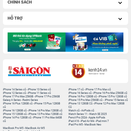
CHÍNH SÁCH
HỖ TRỢ
iPhone 14 Series cũ
-
iPhone 13 Series cũ
iPhone 17 cũ
-
iPhone 17 Pro Max cũ
iPhone 12 Series cũ
-
iPhone 11 Series cũ
iPhone 16 Series cũ
-
iPhone 16 Pro Max 256GB cũ
iPhone 17 Pro Max 256GB
-
iPhone 17 Pro 256GB
iPhone 16 Pro 128GB cũ
-
iPhone 15 Pro 128GB cũ
Galaxy A Series
-
Redmi Series
iPhone 15 Pro Max 256GB cũ
-
iPhone 15 Series cũ
iPhone 16 Plus 128GB cũ
-
iPhone 15 Plus 128GB
iPhone 13 128GB Cũ
-
iPhone 12 Pro Max 128GB
cũ
Cũ
iPhone 16 128GB cũ
-
iPhone 14 Pro Max 128GB cũ
Watch cũ
-
AirPods cũ
iPhone 15 128GB cũ
-
iPhone 13 Pro Max 128GB cũ
Watch Series 11
-
Watch SE 2025
iPhone 14 Pro 128GB cũ
-
iPhone 11 Pro Max 64GB
Pencil Pro 2024
-
Apple AirPods
cũ
iPad A16
-
iPad Air M4
-
iPad mini 7
iPad Pro M5
-
MacBook Neo
MacBook Pro M5
-
MacBook Air M5