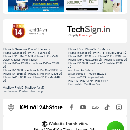
iPhone 14 Series cũ
-
iPhone 13 Series cũ
iPhone 17 cũ
-
iPhone 17 Pro Max cũ
iPhone 12 Series cũ
-
iPhone 11 Series cũ
iPhone 16 Series cũ
-
iPhone 16 Pro Max 256GB cũ
iPhone 17 Pro Max 256GB
-
iPhone 17 Pro 256GB
iPhone 16 Pro 128GB cũ
-
iPhone 15 Pro 128GB cũ
Galaxy A Series
-
Redmi Series
iPhone 15 Pro Max 256GB cũ
-
iPhone 15 Series cũ
iPhone 16 Plus 128GB cũ
-
iPhone 15 Plus 128GB
iPhone 13 128GB Cũ
-
iPhone 12 Pro Max 128GB
cũ
Cũ
iPhone 16 128GB cũ
-
iPhone 14 Pro Max 128GB cũ
Watch cũ
-
AirPods cũ
iPhone 15 128GB cũ
-
iPhone 13 Pro Max 128GB cũ
Watch Series 11
-
Watch SE 2025
iPhone 14 Pro 128GB cũ
-
iPhone 11 Pro Max 64GB
Pencil Pro 2024
-
Apple AirPods
cũ
iPad A16
-
iPad Air M4
-
iPad mini 7
iPad Pro M5
-
MacBook Neo
MacBook Pro M5
-
MacBook Air M5
Loa Sounarc
-
Phụ kiện chính hãng
Kết nối 24hStore
Website thành viên:
Bệnh Viện Điện Thoại, Laptop 24h
Liên hệ