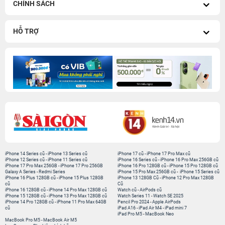
CHÍNH SÁCH
HỖ TRỢ
iPhone 14 Series cũ
-
iPhone 13 Series cũ
iPhone 17 cũ
-
iPhone 17 Pro Max cũ
iPhone 12 Series cũ
-
iPhone 11 Series cũ
iPhone 16 Series cũ
-
iPhone 16 Pro Max 256GB cũ
iPhone 17 Pro Max 256GB
-
iPhone 17 Pro 256GB
iPhone 16 Pro 128GB cũ
-
iPhone 15 Pro 128GB cũ
Galaxy A Series
-
Redmi Series
iPhone 15 Pro Max 256GB cũ
-
iPhone 15 Series cũ
iPhone 16 Plus 128GB cũ
-
iPhone 15 Plus 128GB
iPhone 13 128GB Cũ
-
iPhone 12 Pro Max 128GB
cũ
Cũ
iPhone 16 128GB cũ
-
iPhone 14 Pro Max 128GB cũ
Watch cũ
-
AirPods cũ
iPhone 15 128GB cũ
-
iPhone 13 Pro Max 128GB cũ
Watch Series 11
-
Watch SE 2025
iPhone 14 Pro 128GB cũ
-
iPhone 11 Pro Max 64GB
Pencil Pro 2024
-
Apple AirPods
cũ
iPad A16
-
iPad Air M4
-
iPad mini 7
iPad Pro M5
-
MacBook Neo
MacBook Pro M5
-
MacBook Air M5