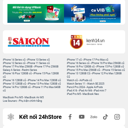
iPhone 14 Series cũ
-
iPhone 13 Series cũ
iPhone 17 cũ
-
iPhone 17 Pro Max cũ
iPhone 12 Series cũ
-
iPhone 11 Series cũ
iPhone 16 Series cũ
-
iPhone 16 Pro Max 256GB cũ
iPhone 17 Pro Max 256GB
-
iPhone 17 Pro 256GB
iPhone 16 Pro 128GB cũ
-
iPhone 15 Pro 128GB cũ
Galaxy A Series
-
Redmi Series
iPhone 15 Pro Max 256GB cũ
-
iPhone 15 Series cũ
iPhone 16 Plus 128GB cũ
-
iPhone 15 Plus 128GB
iPhone 13 128GB Cũ
-
iPhone 12 Pro Max 128GB
cũ
Cũ
iPhone 16 128GB cũ
-
iPhone 14 Pro Max 128GB cũ
Watch cũ
-
AirPods cũ
iPhone 15 128GB cũ
-
iPhone 13 Pro Max 128GB cũ
Watch Series 11
-
Watch SE 2025
iPhone 14 Pro 128GB cũ
-
iPhone 11 Pro Max 64GB
Pencil Pro 2024
-
Apple AirPods
cũ
iPad A16
-
iPad Air M4
-
iPad mini 7
iPad Pro M5
-
MacBook Neo
MacBook Pro M5
-
MacBook Air M5
Loa Sounarc
-
Phụ kiện chính hãng
Kết nối 24hStore