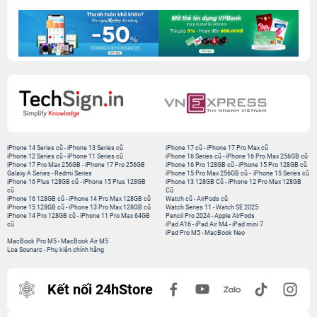
iPhone 14 Series cũ
-
iPhone 13 Series cũ
iPhone 17 cũ
-
iPhone 17 Pro Max cũ
iPhone 12 Series cũ
-
iPhone 11 Series cũ
iPhone 16 Series cũ
-
iPhone 16 Pro Max 256GB cũ
iPhone 17 Pro Max 256GB
-
iPhone 17 Pro 256GB
iPhone 16 Pro 128GB cũ
-
iPhone 15 Pro 128GB cũ
Galaxy A Series
-
Redmi Series
iPhone 15 Pro Max 256GB cũ
-
iPhone 15 Series cũ
iPhone 16 Plus 128GB cũ
-
iPhone 15 Plus 128GB
iPhone 13 128GB Cũ
-
iPhone 12 Pro Max 128GB
cũ
Cũ
iPhone 16 128GB cũ
-
iPhone 14 Pro Max 128GB cũ
Watch cũ
-
AirPods cũ
iPhone 15 128GB cũ
-
iPhone 13 Pro Max 128GB cũ
Watch Series 11
-
Watch SE 2025
iPhone 14 Pro 128GB cũ
-
iPhone 11 Pro Max 64GB
Pencil Pro 2024
-
Apple AirPods
cũ
iPad A16
-
iPad Air M4
-
iPad mini 7
iPad Pro M5
-
MacBook Neo
MacBook Pro M5
-
MacBook Air M5
Loa Sounarc
-
Phụ kiện chính hãng
Kết nối 24hStore