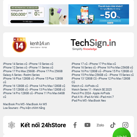
iPhone 14 Series cũ
-
iPhone 13 Series cũ
iPhone 17 cũ
-
iPhone 17 Pro Max cũ
iPhone 12 Series cũ
-
iPhone 11 Series cũ
iPhone 16 Series cũ
-
iPhone 16 Pro Max 256GB cũ
iPhone 17 Pro Max 256GB
-
iPhone 17 Pro 256GB
iPhone 16 Pro 128GB cũ
-
iPhone 15 Pro 128GB cũ
Galaxy A Series
-
Redmi Series
iPhone 15 Pro Max 256GB cũ
-
iPhone 15 Series cũ
iPhone 16 Plus 128GB cũ
-
iPhone 15 Plus 128GB
iPhone 13 128GB Cũ
-
iPhone 12 Pro Max 128GB
cũ
Cũ
iPhone 16 128GB cũ
-
iPhone 14 Pro Max 128GB cũ
Watch cũ
-
AirPods cũ
iPhone 15 128GB cũ
-
iPhone 13 Pro Max 128GB cũ
Watch Series 11
-
Watch SE 2025
iPhone 14 Pro 128GB cũ
-
iPhone 11 Pro Max 64GB
Pencil Pro 2024
-
Apple AirPods
cũ
iPad A16
-
iPad Air M4
-
iPad mini 7
iPad Pro M5
-
MacBook Neo
MacBook Pro M5
-
MacBook Air M5
Loa Sounarc
-
Phụ kiện chính hãng
Kết nối 24hStore
Liên hệ