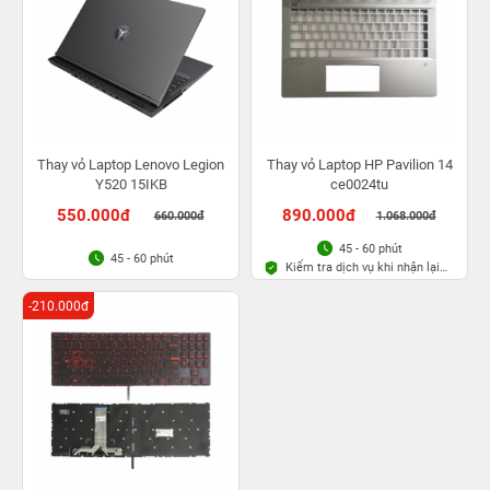
Thay vỏ Laptop Lenovo Legion
Thay vỏ Laptop HP Pavilion 14
Y520 15IKB
ce0024tu
550.000đ
890.000đ
660.000đ
1.068.000đ
45 - 60 phút
45 - 60 phút
Kiểm tra dịch vụ khi nhận lại
máy
-210.000đ