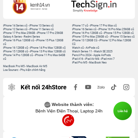
iPhone 14 Series cũ
-
iPhone 13 Series cũ
iPhone 17 cũ
-
iPhone 17 Pro Max cũ
iPhone 12 Series cũ
-
iPhone 11 Series cũ
iPhone 16 Series cũ
-
iPhone 16 Pro Max 256GB cũ
iPhone 17 Pro Max 256GB
-
iPhone 17 Pro 256GB
iPhone 16 Pro 128GB cũ
-
iPhone 15 Pro 128GB cũ
Galaxy A Series
-
Redmi Series
iPhone 15 Pro Max 256GB cũ
-
iPhone 15 Series cũ
iPhone 16 Plus 128GB cũ
-
iPhone 15 Plus 128GB
iPhone 13 128GB Cũ
-
iPhone 12 Pro Max 128GB
cũ
Cũ
iPhone 16 128GB cũ
-
iPhone 14 Pro Max 128GB cũ
Watch cũ
-
AirPods cũ
iPhone 15 128GB cũ
-
iPhone 13 Pro Max 128GB cũ
Watch Series 11
-
Watch SE 2025
iPhone 14 Pro 128GB cũ
-
iPhone 11 Pro Max 64GB
Pencil Pro 2024
-
Apple AirPods
cũ
iPad A16
-
iPad Air M4
-
iPad mini 7
iPad Pro M5
-
MacBook Neo
MacBook Pro M5
-
MacBook Air M5
Loa Sounarc
-
Phụ kiện chính hãng
Kết nối 24hStore
Website thành viên:
Bệnh Viện Điện Thoại, Laptop 24h
Liên hệ