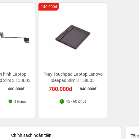
-140.000đ
n hình Laptop
Thay Touchpad Laptop Lenovo
 Slim 3 15IIL05
Ideapad Slim 3 15IIL05
đ
700.000đ
600.000đ
840.000đ
45 - 60 phút
3 tháng
Chính sách hoàn tiền
Tổn