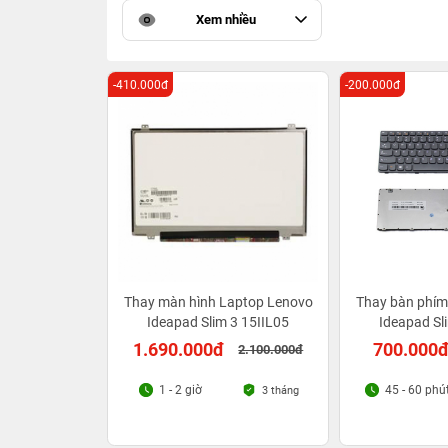
Xem nhiều
-410.000đ
-200.000đ
Thay màn hình Laptop Lenovo
Thay bàn phím
Ideapad Slim 3 15IIL05
Ideapad Sl
1.690.000đ
700.000
2.100.000đ
1 - 2 giờ
45 - 60 phú
3 tháng