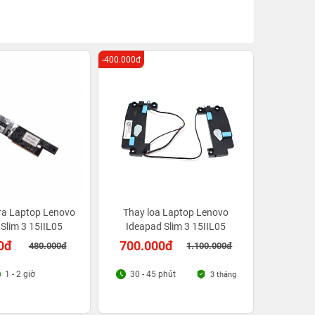
-400.000đ
ra Laptop Lenovo
Thay loa Laptop Lenovo
Slim 3 15IIL05
Ideapad Slim 3 15IIL05
0đ
700.000đ
480.000đ
1.100.000đ
1 - 2 giờ
30 - 45 phút
3 tháng