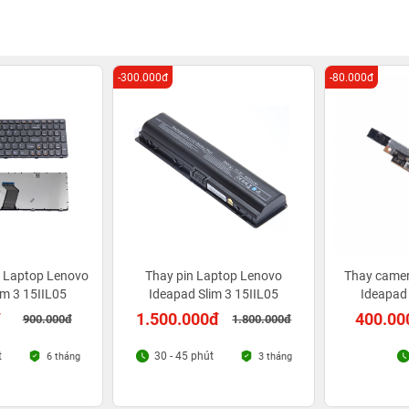
-300.000đ
-80.000đ
 Laptop Lenovo
Thay pin Laptop Lenovo
Thay came
im 3 15IIL05
Ideapad Slim 3 15IIL05
Ideapad 
đ
1.500.000đ
400.00
900.000đ
1.800.000đ
t
30 - 45 phút
6 tháng
3 tháng