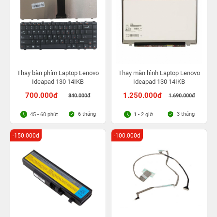
Thay bàn phím Laptop Lenovo
Thay màn hình Laptop Lenovo
Ideapad 130 14IKB
Ideapad 130 14IKB
700.000đ
1.250.000đ
840.000đ
1.690.000đ
6 tháng
3 tháng
45 - 60 phút
1 - 2 giờ
-150.000đ
-100.000đ