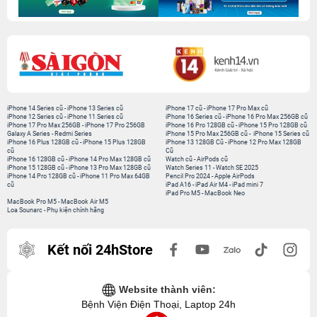
iPhone 14 Series cũ
-
iPhone 13 Series cũ
iPhone 17 cũ
-
iPhone 17 Pro Max cũ
iPhone 12 Series cũ
-
iPhone 11 Series cũ
iPhone 16 Series cũ
-
iPhone 16 Pro Max 256GB cũ
iPhone 17 Pro Max 256GB
-
iPhone 17 Pro 256GB
iPhone 16 Pro 128GB cũ
-
iPhone 15 Pro 128GB cũ
Galaxy A Series
-
Redmi Series
iPhone 15 Pro Max 256GB cũ
-
iPhone 15 Series cũ
iPhone 16 Plus 128GB cũ
-
iPhone 15 Plus 128GB
iPhone 13 128GB Cũ
-
iPhone 12 Pro Max 128GB
cũ
Cũ
iPhone 16 128GB cũ
-
iPhone 14 Pro Max 128GB cũ
Watch cũ
-
AirPods cũ
iPhone 15 128GB cũ
-
iPhone 13 Pro Max 128GB cũ
Watch Series 11
-
Watch SE 2025
iPhone 14 Pro 128GB cũ
-
iPhone 11 Pro Max 64GB
Pencil Pro 2024
-
Apple AirPods
cũ
iPad A16
-
iPad Air M4
-
iPad mini 7
iPad Pro M5
-
MacBook Neo
MacBook Pro M5
-
MacBook Air M5
Loa Sounarc
-
Phụ kiện chính hãng
Kết nối 24hStore
Website thành viên:
Bệnh Viện Điện Thoại, Laptop 24h