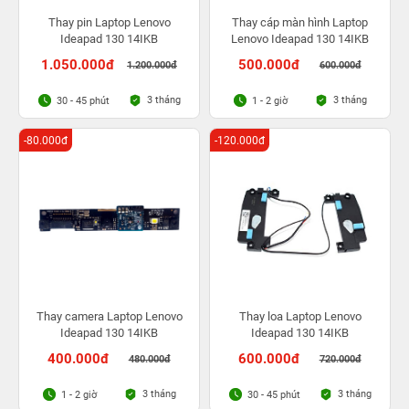
Thay pin Laptop Lenovo
Thay cáp màn hình Laptop
Ideapad 130 14IKB
Lenovo Ideapad 130 14IKB
1.050.000đ
500.000đ
1.200.000đ
600.000đ
3 tháng
3 tháng
30 - 45 phút
1 - 2 giờ
-80.000đ
-120.000đ
Thay camera Laptop Lenovo
Thay loa Laptop Lenovo
Ideapad 130 14IKB
Ideapad 130 14IKB
400.000đ
600.000đ
480.000đ
720.000đ
3 tháng
3 tháng
1 - 2 giờ
30 - 45 phút