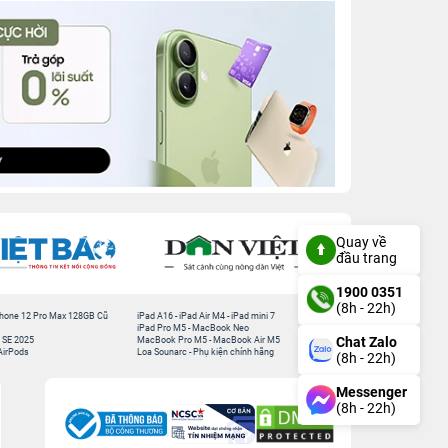
Quay về
đầu trang
1900 0351
(8h - 22h)
hone 12 Pro Max 128GB Cũ
iPad A16
-
iPad Air M4
-
iPad mini 7
iPad Pro M5
-
MacBook Neo
Chat Zalo
 SE 2025
MacBook Pro M5
-
MacBook Air M5
AirPods
Loa Sounarc
-
Phụ kiện chính hãng
(8h - 22h)
Messenger
(8h - 22h)