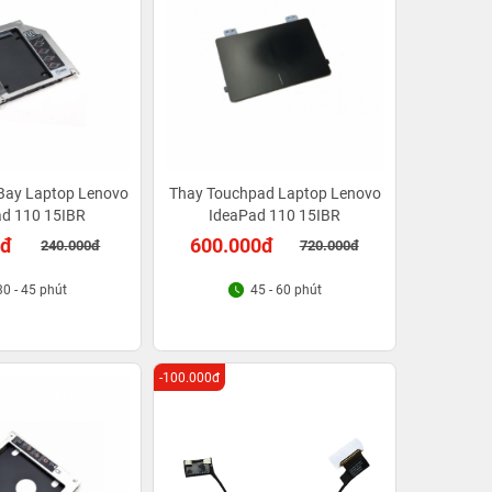
Bay Laptop Lenovo
Thay Touchpad Laptop Lenovo
ad 110 15IBR
IdeaPad 110 15IBR
0đ
600.000đ
240.000đ
720.000đ
30 - 45 phút
45 - 60 phút
-100.000đ