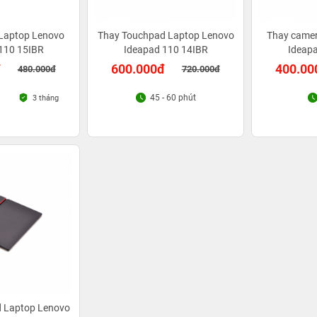
Laptop Lenovo
Thay Touchpad Laptop Lenovo
Thay came
110 15IBR
Ideapad 110 14IBR
Ideap
đ
600.000đ
400.00
480.000đ
720.000đ
45 - 60 phút
3 tháng
 Laptop Lenovo