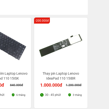
-200.000đ
hím Laptop Lenovo
Thay pin Laptop Lenovo
ad 110 15ISK
IdeaPad 110 15IBR
0đ
1.000.000đ
840.000đ
1.200.000đ
phút
30 - 45 phút
6 tháng
3 tháng