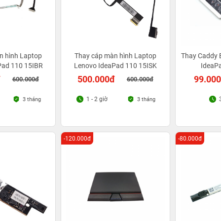
n hình Laptop
Thay cáp màn hình Laptop
Thay Caddy 
Pad 110 15IBR
Lenovo IdeaPad 110 15ISK
IdeaP
đ
500.000đ
99.00
600.000đ
600.000đ
1 - 2 giờ
3 tháng
3 tháng
-120.000đ
-80.000đ