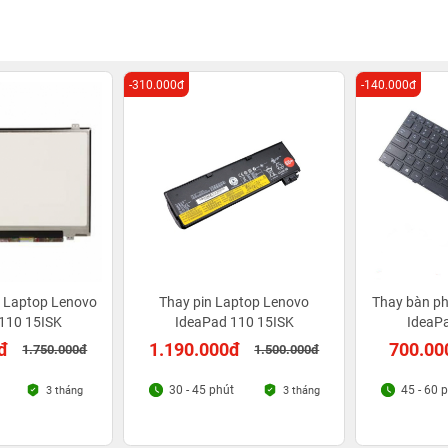
-310.000đ
-140.000đ
 Laptop Lenovo
Thay pin Laptop Lenovo
Thay bàn p
110 15ISK
IdeaPad 110 15ISK
IdeaP
đ
1.190.000đ
700.00
1.750.000đ
1.500.000đ
30 - 45 phút
45 - 60 
3 tháng
3 tháng