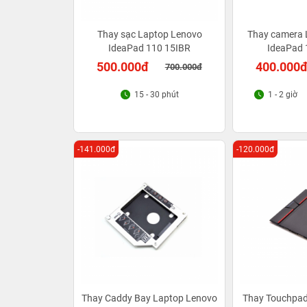
Thay sạc Laptop Lenovo
Thay camera 
IdeaPad 110 15IBR
IdeaPad 
500.000đ
400.000
700.000đ
15 - 30 phút
1 - 2 giờ
-141.000đ
-120.000đ
Thay Caddy Bay Laptop Lenovo
Thay Touchpad