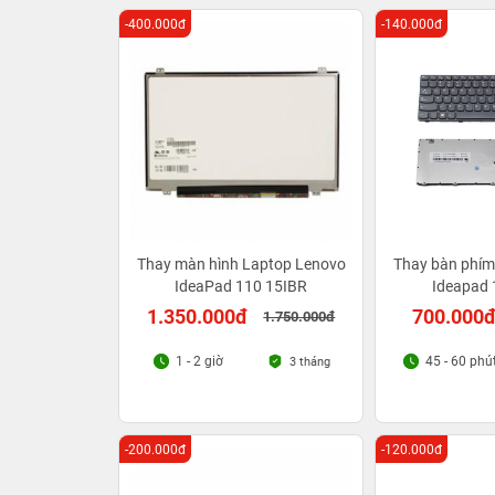
-400.000đ
-140.000đ
Thay màn hình Laptop Lenovo
Thay bàn phím
IdeaPad 110 15IBR
Ideapad 
1.350.000đ
700.000
1.750.000đ
1 - 2 giờ
45 - 60 phú
3 tháng
-200.000đ
-120.000đ