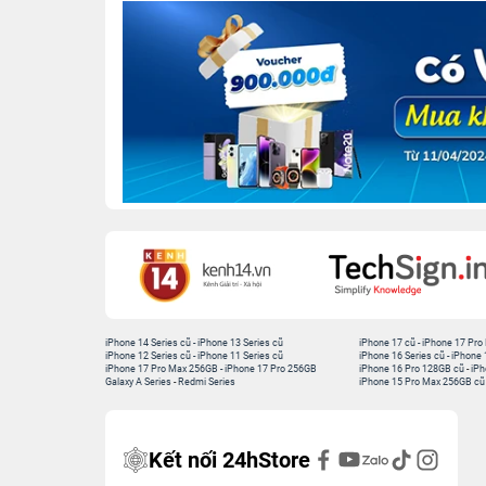
iPhone 14 Series cũ
-
iPhone 13 Series cũ
iPhone 17 cũ
-
iPhone 17 Pro
iPhone 12 Series cũ
-
iPhone 11 Series cũ
iPhone 16 Series cũ
-
iPhone 
iPhone 17 Pro Max 256GB
-
iPhone 17 Pro 256GB
iPhone 16 Pro 128GB cũ
-
iPh
Galaxy A Series
-
Redmi Series
iPhone 15 Pro Max 256GB cũ
Kết nối 24hStore