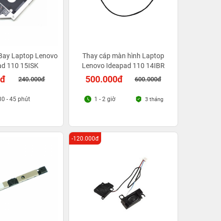
Bay Laptop Lenovo
Thay cáp màn hình Laptop
ad 110 15ISK
Lenovo Ideapad 110 14IBR
0đ
500.000đ
240.000đ
600.000đ
30 - 45 phút
1 - 2 giờ
3 tháng
-120.000đ