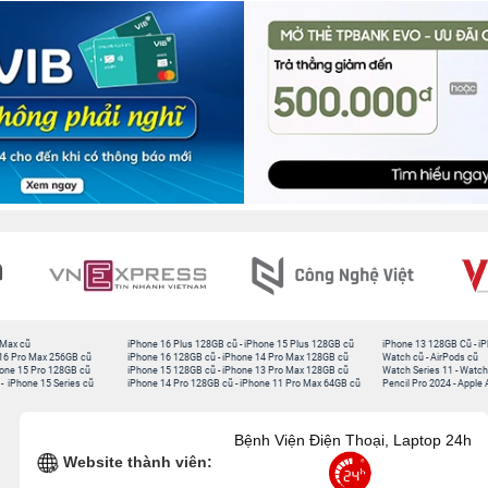
 Max cũ
iPhone 16 Plus 128GB cũ
-
iPhone 15 Plus 128GB cũ
iPhone 13 128GB Cũ
-
iP
16 Pro Max 256GB cũ
iPhone 16 128GB cũ
-
iPhone 14 Pro Max 128GB cũ
Watch cũ
-
AirPods cũ
one 15 Pro 128GB cũ
iPhone 15 128GB cũ
-
iPhone 13 Pro Max 128GB cũ
Watch Series 11
-
Watch
-
iPhone 15 Series cũ
iPhone 14 Pro 128GB cũ
-
iPhone 11 Pro Max 64GB cũ
Pencil Pro 2024
-
Apple 
Bệnh Viện Điện Thoại, Laptop 24h
Website thành viên: