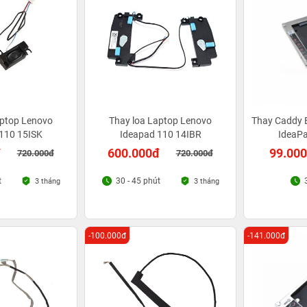
aptop Lenovo
Thay loa Laptop Lenovo
Thay Caddy 
110 15ISK
Ideapad 110 14IBR
IdeaP
đ
600.000đ
99.00
720.000đ
720.000đ
t
30 - 45 phút
3 tháng
3 tháng
-100.000đ
-141.000đ