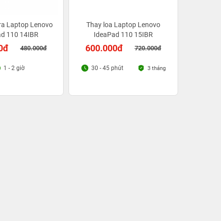
ra Laptop Lenovo
Thay loa Laptop Lenovo
ad 110 14IBR
IdeaPad 110 15IBR
0đ
600.000đ
480.000đ
720.000đ
1 - 2 giờ
30 - 45 phút
3 tháng