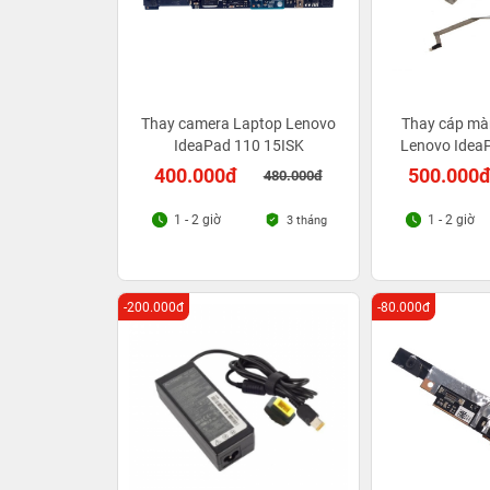
Thay camera Laptop Lenovo
Thay cáp mà
IdeaPad 110 15ISK
Lenovo Idea
400.000đ
500.000
480.000đ
1 - 2 giờ
1 - 2 giờ
3 tháng
-200.000đ
-80.000đ