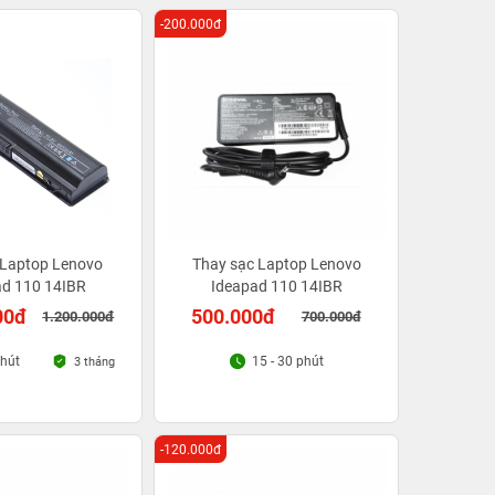
-200.000đ
 Laptop Lenovo
Thay sạc Laptop Lenovo
ad 110 14IBR
Ideapad 110 14IBR
00đ
500.000đ
1.200.000đ
700.000đ
phút
15 - 30 phút
3 tháng
-120.000đ