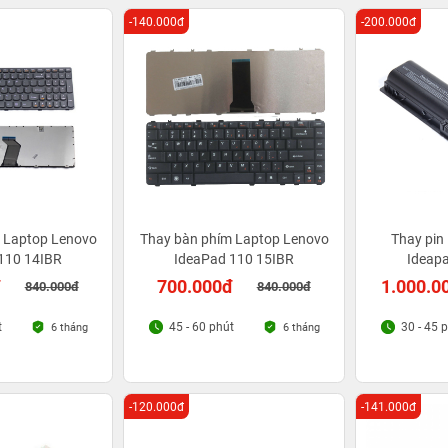
-140.000đ
-200.000đ
 Laptop Lenovo
Thay bàn phím Laptop Lenovo
Thay pin
110 14IBR
IdeaPad 110 15IBR
Ideap
đ
700.000đ
1.000.0
840.000đ
840.000đ
t
45 - 60 phút
30 - 45 
6 tháng
6 tháng
-120.000đ
-141.000đ