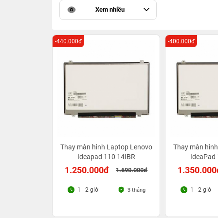
Xem nhiều
-440.000đ
-400.000đ
Thay màn hình Laptop Lenovo
Thay màn hình
Ideapad 110 14IBR
IdeaPad 
1.250.000đ
1.350.000
1.690.000đ
1 - 2 giờ
1 - 2 giờ
3 tháng