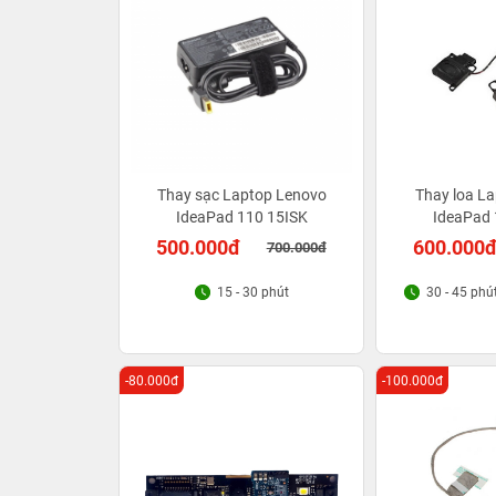
Thay sạc Laptop Lenovo
Thay loa L
IdeaPad 110 15ISK
IdeaPad 
500.000đ
600.000
700.000đ
15 - 30 phút
30 - 45 phú
-80.000đ
-100.000đ