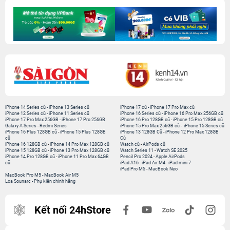
iPhone 14 Series cũ
-
iPhone 13 Series cũ
iPhone 17 cũ
-
iPhone 17 Pro Max cũ
iPhone 12 Series cũ
-
iPhone 11 Series cũ
iPhone 16 Series cũ
-
iPhone 16 Pro Max 256GB cũ
iPhone 17 Pro Max 256GB
-
iPhone 17 Pro 256GB
iPhone 16 Pro 128GB cũ
-
iPhone 15 Pro 128GB cũ
Galaxy A Series
-
Redmi Series
iPhone 15 Pro Max 256GB cũ
-
iPhone 15 Series cũ
iPhone 16 Plus 128GB cũ
-
iPhone 15 Plus 128GB
iPhone 13 128GB Cũ
-
iPhone 12 Pro Max 128GB
cũ
Cũ
iPhone 16 128GB cũ
-
iPhone 14 Pro Max 128GB cũ
Watch cũ
-
AirPods cũ
iPhone 15 128GB cũ
-
iPhone 13 Pro Max 128GB cũ
Watch Series 11
-
Watch SE 2025
iPhone 14 Pro 128GB cũ
-
iPhone 11 Pro Max 64GB
Pencil Pro 2024
-
Apple AirPods
cũ
iPad A16
-
iPad Air M4
-
iPad mini 7
iPad Pro M5
-
MacBook Neo
MacBook Pro M5
-
MacBook Air M5
Loa Sounarc
-
Phụ kiện chính hãng
Kết nối 24hStore