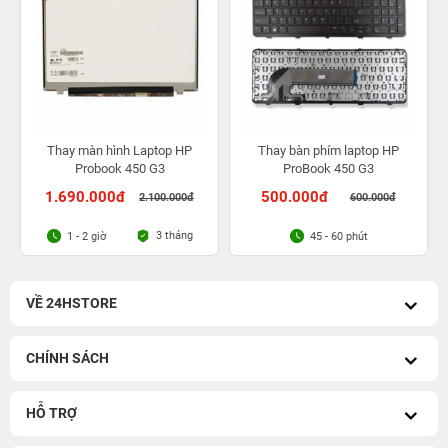
Thay màn hình Laptop HP
Thay bàn phím laptop HP
Probook 450 G3
ProBook 450 G3
1.690.000đ
500.000đ
2.100.000đ
600.000đ
3 tháng
1 - 2 giờ
45 - 60 phút
VỀ 24HSTORE
CHÍNH SÁCH
HỖ TRỢ