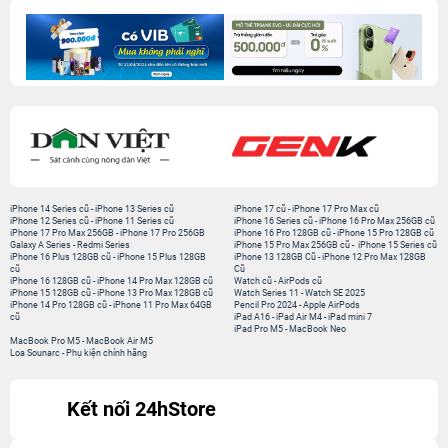
iPhone 14 Series cũ
-
iPhone 13 Series cũ
iPhone 17 cũ
-
iPhone 17 Pro Max cũ
iPhone 12 Series cũ
-
iPhone 11 Series cũ
iPhone 16 Series cũ
-
iPhone 16 Pro Max 256GB cũ
iPhone 17 Pro Max 256GB
-
iPhone 17 Pro 256GB
iPhone 16 Pro 128GB cũ
-
iPhone 15 Pro 128GB cũ
Galaxy A Series
-
Redmi Series
iPhone 15 Pro Max 256GB cũ
-
iPhone 15 Series cũ
iPhone 16 Plus 128GB cũ
-
iPhone 15 Plus 128GB
iPhone 13 128GB Cũ
-
iPhone 12 Pro Max 128GB
cũ
Cũ
iPhone 16 128GB cũ
-
iPhone 14 Pro Max 128GB cũ
Watch cũ
-
AirPods cũ
iPhone 15 128GB cũ
-
iPhone 13 Pro Max 128GB cũ
Watch Series 11
-
Watch SE 2025
iPhone 14 Pro 128GB cũ
-
iPhone 11 Pro Max 64GB
Pencil Pro 2024
-
Apple AirPods
cũ
iPad A16
-
iPad Air M4
-
iPad mini 7
iPad Pro M5
-
MacBook Neo
MacBook Pro M5
-
MacBook Air M5
Loa Sounarc
-
Phụ kiện chính hãng
Kết nối 24hStore